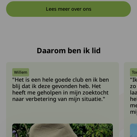
Lees meer over ons
Daarom ben ik lid
Willem
To
"Het is een hele goede club en ik ben
"I
blij dat ik deze gevonden heb. Het
zo
heeft me geholpen in mijn zoektocht
la
naar verbetering van mijn situatie."
he
me
mi