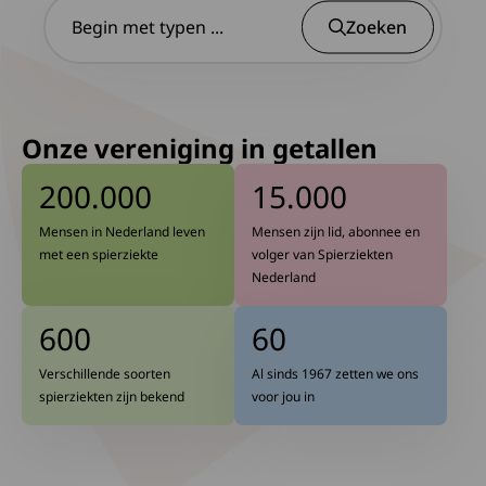
Begin
Zoeken
Onze vereniging in getallen
200.000
15.000
Mensen in Nederland leven
Mensen zijn lid, abonnee en
met een spierziekte
volger van Spierziekten
Nederland
600
60
Verschillende soorten
Al sinds 1967 zetten we ons
spierziekten zijn bekend
voor jou in