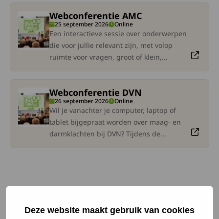
Webconferentie AMC
eze link gaat naar een externe site. Lees meer over Webco
25 september 2026
Online
Een interactieve sessie over onderwerpen
die voor jullie relevant zijn, met volop
ruimte voor vragen, groot of klein,...
Webconferentie DVN
eze link gaat naar een externe site. Lees meer over Webco
26 september 2026
Online
Wil je vanachter je computer, laptop of
tablet bijgepraat worden over maag- en
darmklachten bij DVN? Tijdens de...
Deze website maakt gebruik van cookies