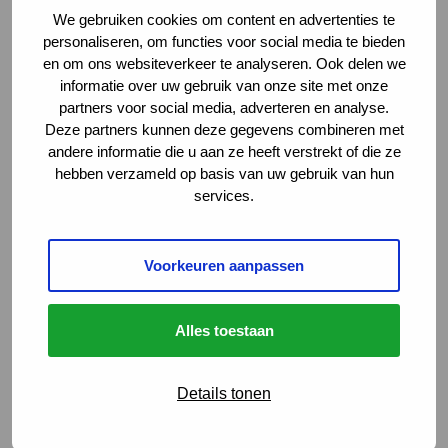
We gebruiken cookies om content en advertenties te
personaliseren, om functies voor social media te bieden
en om ons websiteverkeer te analyseren. Ook delen we
Sigrid
informatie over uw gebruik van onze site met onze
“Veel spierziekten zijn zo zeldzaam dat je
partners voor social media, adverteren en analyse.
in het dagelijkse leven niet zomaar
Deze partners kunnen deze gegevens combineren met
iemand tegenkomt die jou écht begrijpt.
andere informatie die u aan ze heeft verstrekt of die ze
Toen ik ineens flink achteruit ging, heb ik
hebben verzameld op basis van uw gebruik van hun
veel steun gevonden op Myocafé. ”
services.
Voorkeuren aanpassen
Naar het Myocafé
Deze link gaat naar een extern
Alles toestaan
Details tonen
Voordelen voor leden van
Spierziekten Nederland