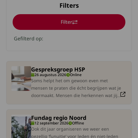
Filters
Filter
Klik op een geselecteerde om deze te verwijderen
Gefilterd op:
Gespreksgroep HSP
eze link gaat naar een externe site. Lees meer over Gespr
26 augustus 2026
Online
Soms helpt het om gewoon even met
mensen te praten die écht begrijpen wat je
doormaakt. Mensen die herkennen wat jij...
Fundag regio Noord
eze link gaat naar een externe site. Lees meer over Fundag
12 september 2026
Offline
Ook dit jaar organiseren we weer een
gezellig ‘funuitje’ voor leden én niet-leden