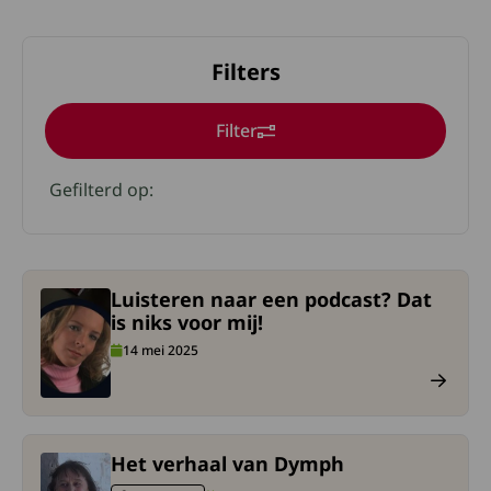
Filters
Filter
Klik op een geselecteerde om deze te verwijderen
Gefilterd op:
Luisteren naar een podcast? Dat
ees meer over Luisteren naar een podcast? Dat is niks voor m
is niks voor mij!
14 mei 2025
Het verhaal van Dymph
ees meer over Het verhaal van Dymph.