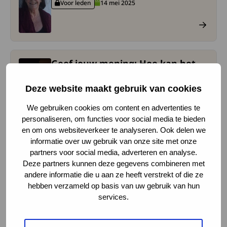
Voor leden
14 mei 2025
Deze content is alleen voor ingelogde gebruikers
Geef jouw mening: Hoe kan het
ees meer over Geef jouw mening: Hoe kan het openbaar ve
openbaar vervoer
toegankelijker worden voor
Deze website maakt gebruik van cookies
mensen met een beperking?
We gebruiken cookies om content en advertenties te
13 mei 2025
personaliseren, om functies voor social media te bieden
en om ons websiteverkeer te analyseren. Ook delen we
Deel je ervaringen met de Wmo
informatie over uw gebruik van onze site met onze
ees meer over Deel je ervaringen met de Wmo.
partners voor social media, adverteren en analyse.
13 februari 2025
Deze partners kunnen deze gegevens combineren met
andere informatie die u aan ze heeft verstrekt of die ze
hebben verzameld op basis van uw gebruik van hun
services.
Lees meer over de diagnose Kind-ambassadeur in the 
Kind-ambassadeur in the spotlight: Zoëy