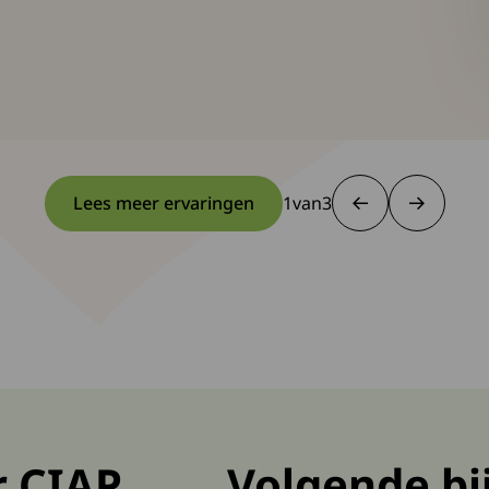
Lees meer ervaringen
1
van
3
1 van 3
r CIAP
Volgende b