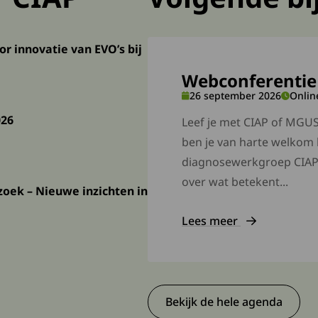
innovatie van EVO’s bij CIAP
 innovatie van EVO’s bij
Webconferenti
ebruikers
26 september 2026
Onlin
26
026
Leef je met CIAP of MGU
ben je van harte welkom 
diagnosewerkgroep CIAP/
over wat betekent...
oek – Nieuwe inzichten in onderzoek naar CIAP
oek – Nieuwe inzichten in
Lees meer
ebruikers
Deze link gaat naar een 
Bekijk de hele agenda