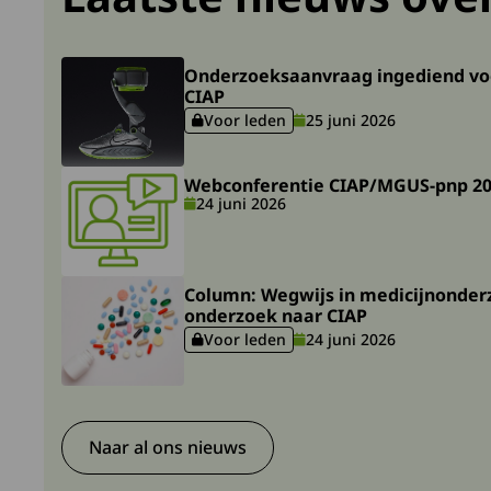
Lees meer over Onderzoeksaanvraag ingediend voor 
Onderzoeksaanvraag ingediend voor
CIAP
Voor leden
25 juni 2026
Deze content is alleen voor ingelogde g
Lees meer over Webconferentie CIAP/MGUS-pnp 20
Webconferentie CIAP/MGUS-pnp 2
24 juni 2026
Lees meer over Column: Wegwijs in medicijnonderz
Column: Wegwijs in medicijnonderz
onderzoek naar CIAP
Voor leden
24 juni 2026
Deze content is alleen voor ingelogde g
Naar al ons nieuws