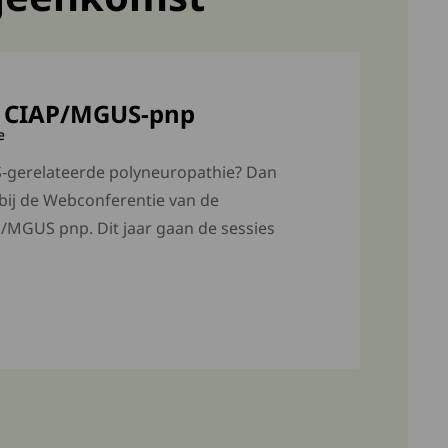
e CIAP/MGUS-pnp
e
S‑gerelateerde polyneuropathie? Dan
bij de Webconferentie van de
MGUS pnp. Dit jaar gaan de sessies
externe site. Lees meer over Webconferentie CIAP/MGUS-pn