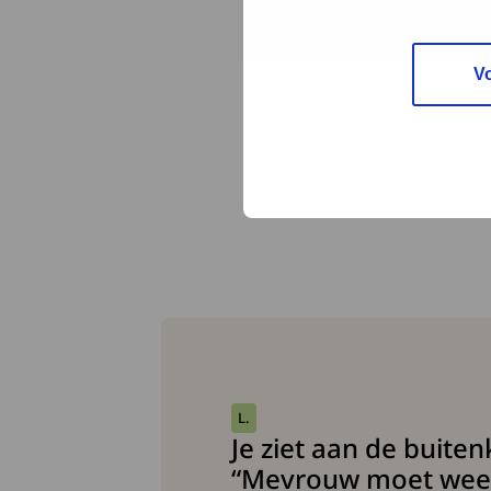
V
L.
Je ziet aan de buiten
“Mevrouw moet weer