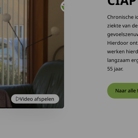
CIAP 
Chronische i
ziekte van d
gevoelszenuw
Hierdoor onts
werken hierd
langzaam erg
55 jaar.
Naar alle
Video afspelen