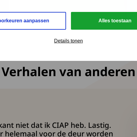
oorkeuren aanpassen
Alles toestaan
Details tonen
Verhalen van anderen
kant niet dat ik CIAP heb. Lastig.
 helemaal voor de deur worden