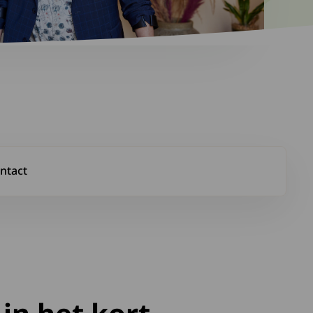
ntact
om in contact