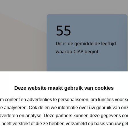
55
Dit is de gemiddelde leeftijd
waarop CIAP begint
90.000
Deze website maakt gebruik van cookies
 content en advertenties te personaliseren, om functies voor s
Naar schatting hebben bijna
e analyseren. Ook delen we informatie over uw gebruik van onz
honderdduizend
adverteren en analyse. Deze partners kunnen deze gegevens c
Nederlanders CIAP,
e heeft verstrekt of die ze hebben verzameld op basis van uw ge
misschien wel meer