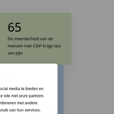
65
De meerderheid van de
mensen met CIAP krijgt last
van pijn
30
ocial media te bieden en
Bij 10 tot 30% van de
e site met onze partners
mensen met
ombineren met andere
polyneuropathie wordt geen
bruik van hun services.
oorzaak gevonden en gaat