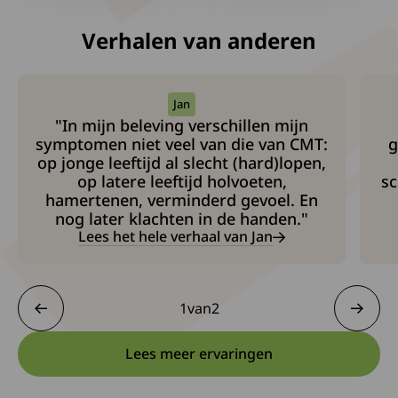
Verhalen van anderen
Jan
"In mijn beleving verschillen mijn
symptomen niet veel van die van CMT:
g
op jonge leeftijd al slecht (hard)lopen,
op latere leeftijd holvoeten,
sc
hamertenen, verminderd gevoel. En
nog later klachten in de handen."
Lees het hele verhaal van Jan
1
van
2
1 van 2
Lees meer ervaringen