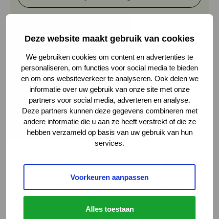
Deze website maakt gebruik van cookies
We gebruiken cookies om content en advertenties te
Praat ook mee in het Myocafé
personaliseren, om functies voor social media te bieden
en om ons websiteverkeer te analyseren. Ook delen we
informatie over uw gebruik van onze site met onze
partners voor social media, adverteren en analyse.
Deze partners kunnen deze gegevens combineren met
andere informatie die u aan ze heeft verstrekt of die ze
hebben verzameld op basis van uw gebruik van hun
Sigrid
services.
“Veel spierziekten zijn zo zeldzaam dat je
niet zomaar iemand tegenkomt die jou
echt begrijpt. Toen ik ineens flink
Voorkeuren aanpassen
achteruitging, vond ik veel steun op
Myocafé.”
Alles toestaan