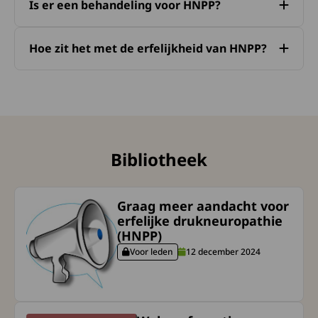
Is er een behandeling voor HNPP?
Hoe zit het met de erfelijkheid van HNPP?
Bibliotheek
Lees meer over de diagnose Graag meer aandacht voo
Graag meer aandacht voor
erfelijke drukneuropathie
(HNPP)
Voor leden
12 december 2024
Deze content is alleen voor ingelogde gebruiker
Lees meer over de diagnose Webconferentie: omgaan