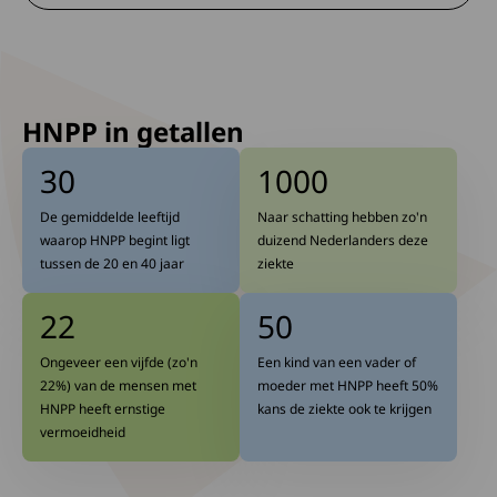
HNPP in getallen
30
1000
De gemiddelde leeftijd
Naar schatting hebben zo'n
waarop HNPP begint ligt
duizend Nederlanders deze
tussen de 20 en 40 jaar
ziekte
22
50
Ongeveer een vijfde (zo'n
Een kind van een vader of
22%) van de mensen met
moeder met HNPP heeft 50%
HNPP heeft ernstige
kans de ziekte ook te krijgen
vermoeidheid