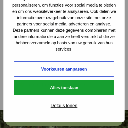
Word lid
personaliseren, om functies voor social media te bieden
en om ons websiteverkeer te analyseren. Ook delen we
Log in
Deze link gaat naar een extern
informatie over uw gebruik van onze site met onze
partners voor social media, adverteren en analyse.
Deze partners kunnen deze gegevens combineren met
andere informatie die u aan ze heeft verstrekt of die ze
hebben verzameld op basis van uw gebruik van hun
Altijd op de hoogte van de laatste
services.
ontwikkelingen
Snel in contact met andere mensen
met een spierziekte
Voorkeuren aanpassen
Advies en tips van
ervaringsdeskundigen en experts
Hulp bij toegang tot zorg en
Alles toestaan
medicijnen
Jouw stem gehoord aan de
onderhandelingstafel
Details tonen