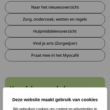
Naar het nieuwsoverzicht
Zorg, onderzoek, wetten en regels
Hulpmiddelenoverzicht
Vind je arts (Zorgwijzer)
Praat mee in het Myocafé
Voordelen voor leden van
Spierziekten Nederland
Deze website maakt gebruik van cookies
We gebruiken cookies om content en advertenties te