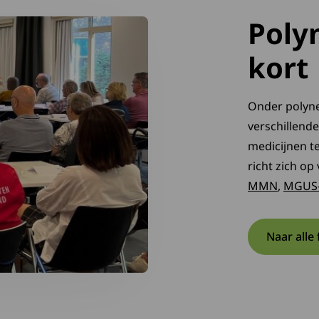
Poly
kort
Onder polyne
verschillend
medicijnen t
richt zich op
MMN
,
MGUS
Naar alle