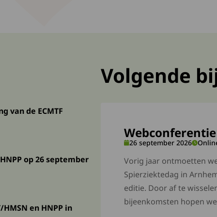
Volgende b
g van de ECMTF
ng van de ECMTF
ebruikers
Webconferenti
26 september 2026
Onlin
 HNPP op 26 september
 HNPP op 26 september
Vorig jaar ontmoetten we 
Spierziektedag in Arnhem
editie. Door af te wissele
bijeenkomsten hopen we.
T/HMSN en HNPP in Nieuwkoop
/HMSN en HNPP in