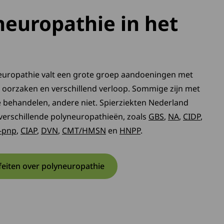
neuropathie in het
uropathie valt een grote groep aandoeningen met
e oorzaken en verschillend verloop. Sommige zijn met
e behandelen, andere niet. Spierziekten Nederland
 verschillende polyneuropathieën, zoals
GBS
,
NA
,
CIDP
,
-pnp
,
CIAP
,
DVN
,
CMT/HMSN
en
HNPP
.
 feiten over polyneuropathie