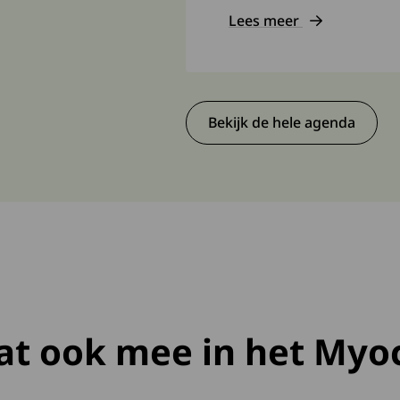
Lees meer
ebruikers
Deze link gaat naar een
Bekijk de hele agenda
at ook mee in het Myo