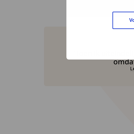
V
'Toen ik uiteinde
omdat 
L