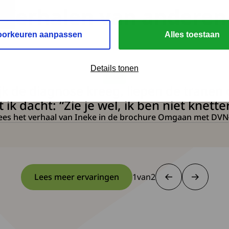
Verhalen van anderen
oorkeuren aanpassen
Alles toestaan
Details tonen
Ineke
lijk de diagnose kreeg, liepen de trane
ik dacht: “Zie je wel, ik ben niet knette
ees het verhaal van Ineke in de brochure Omgaan met DVN
Lees meer ervaringen
1
van
2
1 van 2