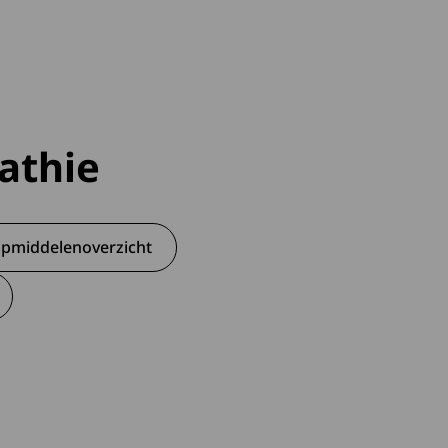
athie
lpmiddelenoverzicht