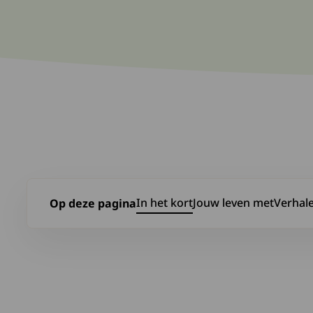
In het kort
Jouw leven met
Verhal
Op deze pagina
Ga naar In het kort
Ga naar Jouw leven me
Ga naa