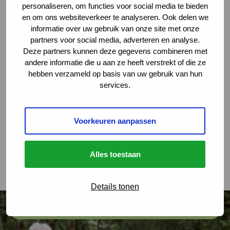
personaliseren, om functies voor social media te bieden
en om ons websiteverkeer te analyseren. Ook delen we
Log in
Deze link gaat naar een extern
informatie over uw gebruik van onze site met onze
partners voor social media, adverteren en analyse.
Deze partners kunnen deze gegevens combineren met
andere informatie die u aan ze heeft verstrekt of die ze
Altijd op de hoogte van de laatste
hebben verzameld op basis van uw gebruik van hun
ontwikkelingen
services.
Snel in contact met andere mensen
met een spierziekte
Advies en tips van
Voorkeuren aanpassen
ervaringsdeskundigen en experts
Hulp bij toegang tot zorg en
Alles toestaan
medicijnen
Jouw stem gehoord aan de
onderhandelingstafel
Details tonen