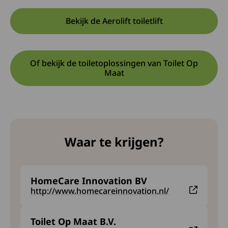
Bekijk de Aerolift toiletlift
Opent in een nieuwe tab:
Deze link opent in een nieuw
Of bekijk de toiletoplossingen van Toilet Op
Opent in een nieuwe tab:
Deze link opent in een nieuw
Maat
Waar te krijgen?
HomeCare Innovation BV
Deze link leidt naar een externe website en opent 
http://www.homecareinnovation.nl/
Toilet Op Maat B.V.
Deze link leidt naar een externe website en opent in