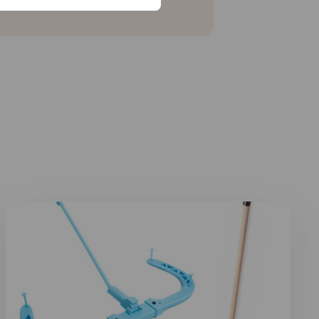
en
Lees meer over Aankleedhulpen voor onder- en bovenkle