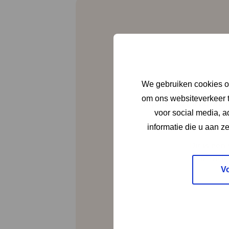
We gebruiken cookies om
Medicura
Deze link leidt naar ee
om ons websiteverkeer t
http://www.medicura.n
voor social media, 
informatie die u aan z
Dit is een
actuele
V