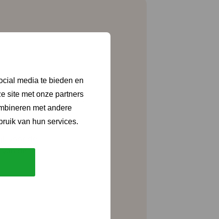
ocial media te bieden en
te van: Medicura.
e site met onze partners
ombineren met andere
bruik van hun services.
ijk voor de
) van de