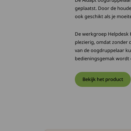
De Aidapt oogdruppelaar 
geplaatst. Door de houder
ook geschikt als je moei
De werkgroep Helpdesk H
plezierig, omdat zonder d
van de oogdruppelaar kun
bedieningsgemak wordt di
Bekijk het product
Opent in een
Deze link op