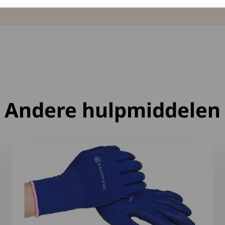
Andere hulpmiddelen
Lees meer over Bauerfeind antislip aantrekhandschoen