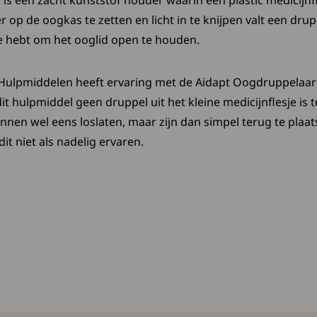
is een zacht kunststof houder waarin een plastic medicijn
 op de oogkas te zetten en licht in te knijpen valt een dru
te hebt om het ooglid open te houden.
ulpmiddelen heeft ervaring met de Aidapt Oogdruppelaar e
it hulpmiddel geen druppel uit het kleine medicijnflesje is 
nen wel eens loslaten, maar zijn dan simpel terug te plaat
t niet als nadelig ervaren.
 nieuwe tab:
ent in een nieuw tabblad