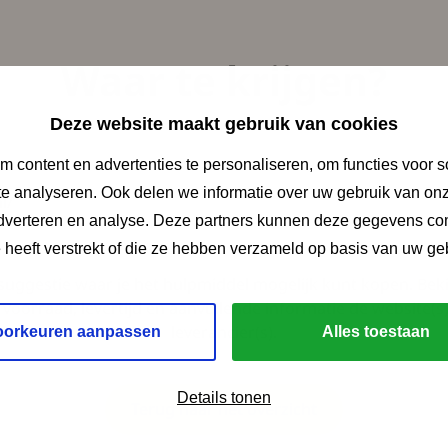
Waar te krijgen?
Deze website maakt gebruik van cookies
 content en advertenties te personaliseren, om functies voor s
n externe website en opent in een nieuw venster. Ga naar si
e analyseren. Ook delen we informatie over uw gebruik van onz
l/
adverteren en analyse. Deze partners kunnen deze gegevens c
e heeft verstrekt of die ze hebben verzameld op basis van uw ge
 suggestie waar je het hulpmiddel mogelijk kunt kopen. Bek
 voorraad, levertijd en aanvullende informatie de website(s
leverancier(s).
oorkeuren aanpassen
Alles toestaan
Details tonen
Terug naar het overzicht