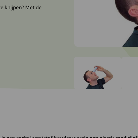
te knijpen? Met de
Ga naar slide: 0
Ga naar