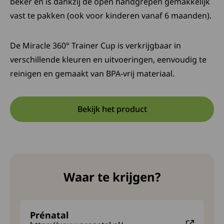
beker en is dankzij de open handgrepen gemakkelijk
vast te pakken (ook voor kinderen vanaf 6 maanden).
De Miracle 360° Trainer Cup is verkrijgbaar in
verschillende kleuren en uitvoeringen, eenvoudig te
reinigen en gemaakt van BPA-vrij materiaal.
Bekijk het product
Opent in een nieuwe tab:
Deze link opent in een nieuw
Waar te krijgen?
Prénatal
Deze link leidt naar een externe website en opent in