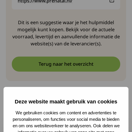
https://www.prenatal.nl/
Dit is een suggestie waar je het hulpmiddel
mogelijk kunt kopen. Bekijk voor de actuele
voorraad, levertijd en aanvullende informatie de
website(s) van de leverancier(s).
Terug naar het overzicht
Deze website maakt gebruik van cookies
Andere hulpmiddelen
We gebruiken cookies om content en advertenties te
personaliseren, om functies voor social media te bieden
Lees meer over Draaibaar thee-ei
en om ons websiteverkeer te analyseren. Ook delen we