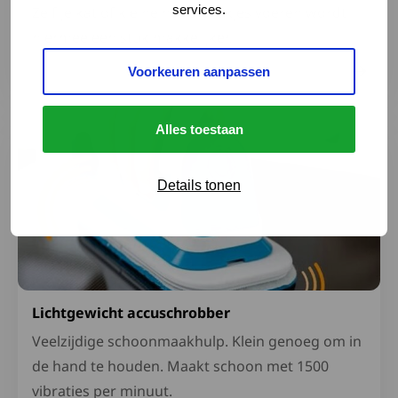
services.
Zelf je kat of kleine hond brokjes voeren wordt
hiermee een stuk makkelijker.
Voorkeuren aanpassen
Lees meer over Lichtgewicht accuschrobber
Alles toestaan
Details tonen
Lichtgewicht accuschrobber
Veelzijdige schoonmaakhulp. Klein genoeg om in
de hand te houden. Maakt schoon met 1500
vibraties per minuut.