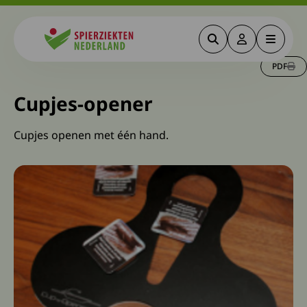
Zoeken
Deze link gaa
Menu
Spierziekten
PDF
Cupjes-opener
Cupjes openen met één hand.