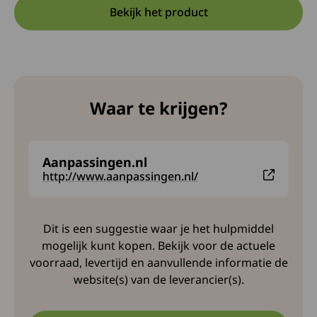
Bekijk het product
Opent in een nieuwe tab:
Deze link opent in een nieuw
Waar te krijgen?
Aanpassingen.nl
Deze link leidt naar een externe website en opent i
http://www.aanpassingen.nl/
Dit is een suggestie waar je het hulpmiddel
mogelijk kunt kopen. Bekijk voor de actuele
voorraad, levertijd en aanvullende informatie de
website(s) van de leverancier(s).