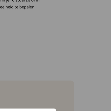
n je rolstoel zit of in
eelheid te bepalen.