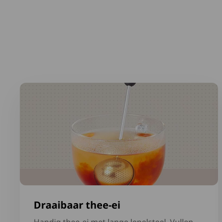
Lees meer over Draaibaar thee-ei
Draaibaar thee-ei