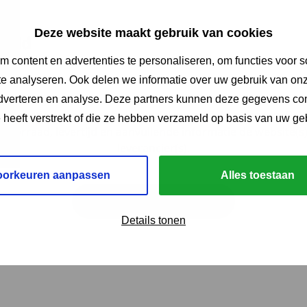
Deze website maakt gebruik van cookies
reld
en externe website en opent in een nieuw venster. Ga naar s
wereld.nl/
 content en advertenties te personaliseren, om functies voor s
e analyseren. Ook delen we informatie over uw gebruik van onz
adverteren en analyse. Deze partners kunnen deze gegevens c
 suggestie waar je het hulpmiddel mogelijk kunt kopen. Bek
e heeft verstrekt of die ze hebben verzameld op basis van uw ge
 voorraad, levertijd en aanvullende informatie de website(s
leverancier(s).
oorkeuren aanpassen
Alles toestaan
Terug naar het overzicht
Details tonen