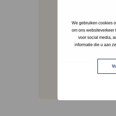
Hulpmiddelwe
Deze link leidt naar e
http://www.hulpmiddel
We gebruiken cookies om
om ons websiteverkeer t
voor social media, 
Dit is een
informatie die u aan z
actuele
V