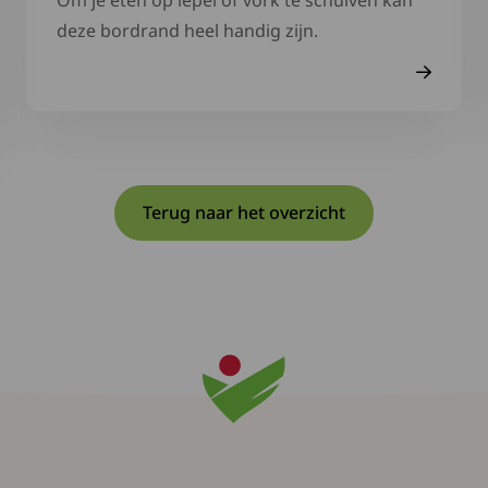
Om je eten op lepel of vork te schuiven kan
deze bordrand heel handig zijn.
Terug naar het overzicht