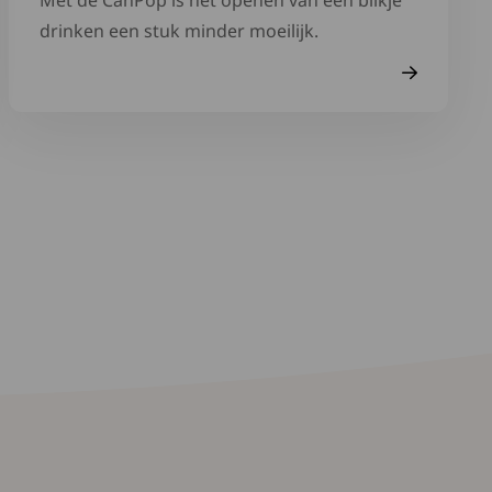
Met de CanPop is het openen van een blikje
drinken een stuk minder moeilijk.