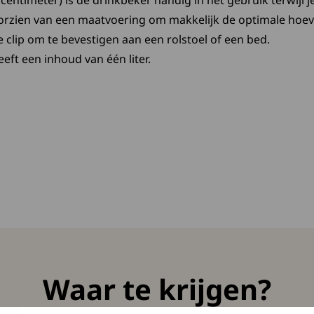
entimeter) is de drinkbeker handig in het gebruik terwijl je i
voorzien van een maatvoering om makkelijk de optimale hoev
 clip om te bevestigen aan een rolstoel of een bed.
ft een inhoud van één liter.
 nieuwe tab:
ent in een nieuw tabblad
Waar te krijgen?