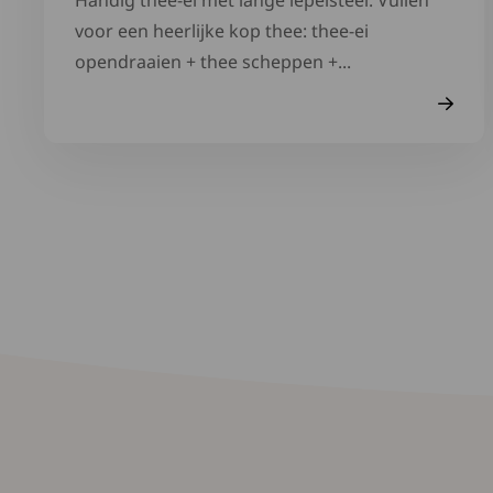
Handig thee-ei met lange lepelsteel. Vullen
voor een heerlijke kop thee: thee-ei
opendraaien + thee scheppen +...