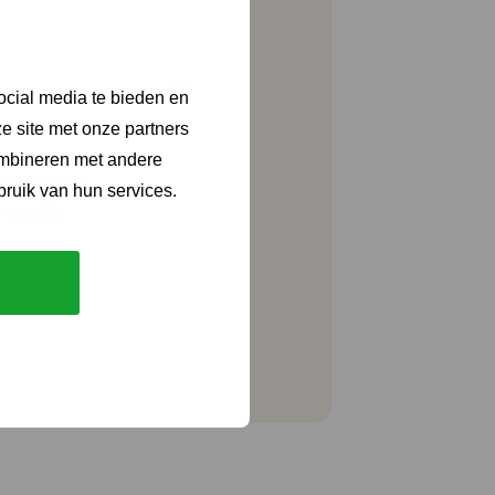
ite van: Hulpmiddelwereld.
ocial media te bieden en
e site met onze partners
ombineren met andere
ijk voor de
bruik van hun services.
) van de