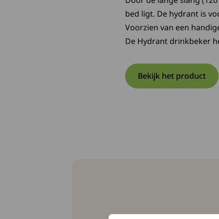
Door de lange slang (120 c
bed ligt. De hydrant is 
Voorzien van een handige
De Hydrant drinkbeker hee
Bekijk het product
Opent in een
Deze link op