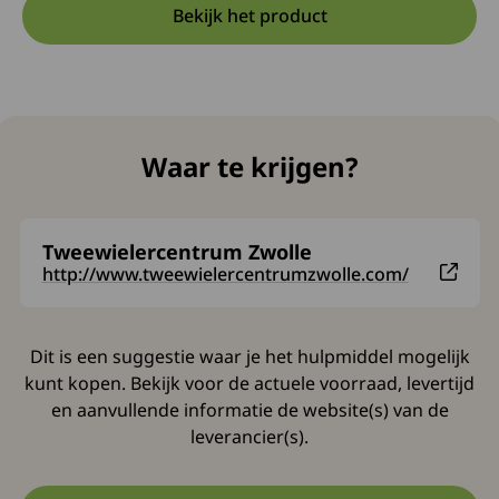
Bekijk het product
Opent in een nieuwe tab:
Deze link opent in een nieuw
Waar te krijgen?
Tweewielercentrum Zwolle
Deze link leidt naar een externe website en opent in 
http://www.tweewielercentrumzwolle.com/
Dit is een suggestie waar je het hulpmiddel mogelijk
kunt kopen. Bekijk voor de actuele voorraad, levertijd
en aanvullende informatie de website(s) van de
leverancier(s).