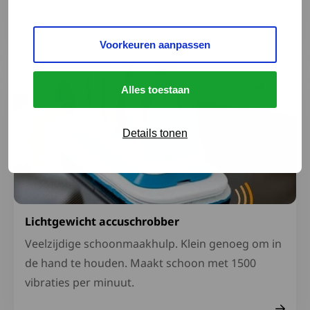
hiermee een stuk makkelijker.
Voorkeuren aanpassen
Lees meer over Lichtgewicht accuschrobber
Alles toestaan
Details tonen
Lichtgewicht accuschrobber
Veelzijdige schoonmaakhulp. Klein genoeg om in
de hand te houden. Maakt schoon met 1500
vibraties per minuut.