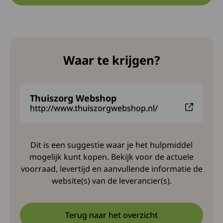
Waar te krijgen?
Thuiszorg Webshop
Deze link leidt naar een externe website en opent 
http://www.thuiszorgwebshop.nl/
Dit is een suggestie waar je het hulpmiddel
mogelijk kunt kopen. Bekijk voor de actuele
voorraad, levertijd en aanvullende informatie de
website(s) van de leverancier(s).
Terug naar het overzicht