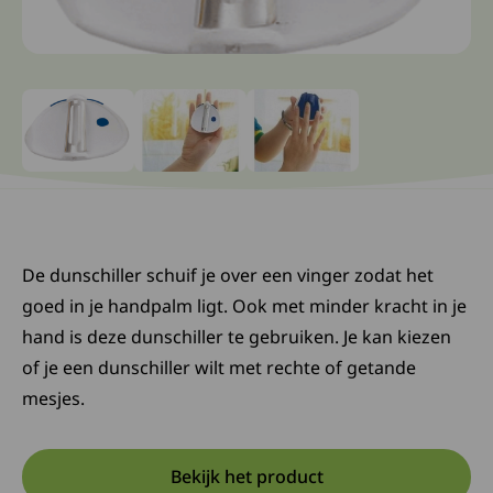
Ga naar slide: 0
Ga naar slide: 1
Ga naar slide: 2
De dunschiller schuif je over een vinger zodat het
goed in je handpalm ligt. Ook met minder kracht in je
hand is deze dunschiller te gebruiken. Je kan kiezen
of je een dunschiller wilt met rechte of getande
mesjes.
Bekijk het product
Opent in een nieuwe tab:
Deze link opent in een nieuw