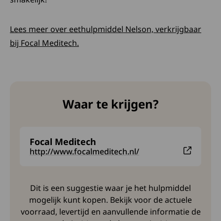
Lees meer over eethulpmiddel Nelson, verkrijgbaar
Deze link opent in een nieuw tabblad
bij Focal Meditech.
Waar te krijgen?
Focal Meditech
Deze link leidt naar een externe website en opent i
http://www.focalmeditech.nl/
Dit is een suggestie waar je het hulpmiddel
mogelijk kunt kopen. Bekijk voor de actuele
voorraad, levertijd en aanvullende informatie de