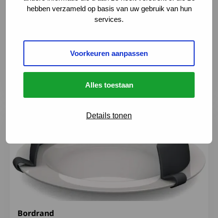
hebben verzameld op basis van uw gebruik van hun
Draaibaar thee-ei
services.
Handig thee-ei met lange lepelsteel. Vullen voor
een heerlijke kop thee: thee-ei opendraaien +
Voorkeuren aanpassen
thee scheppen +...
Alles toestaan
Lees meer over Bordrand
Details tonen
Bordrand