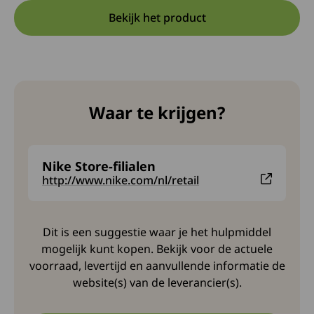
Bekijk het product
Opent in een nieuwe tab:
Deze link opent in een nieuw
Waar te krijgen?
Nike Store-filialen
Deze link leidt naar een externe website en opent in
http://www.nike.com/nl/retail
Dit is een suggestie waar je het hulpmiddel
mogelijk kunt kopen. Bekijk voor de actuele
voorraad, levertijd en aanvullende informatie de
website(s) van de leverancier(s).