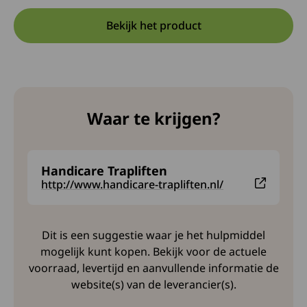
Bekijk het product
Opent in een nieuwe tab:
Deze link opent in een nieuw
Waar te krijgen?
Handicare Trapliften
Deze link leidt naar een externe website en opent in
http://www.handicare-trapliften.nl/
Dit is een suggestie waar je het hulpmiddel
mogelijk kunt kopen. Bekijk voor de actuele
voorraad, levertijd en aanvullende informatie de
website(s) van de leverancier(s).