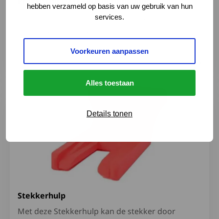
Praktische OXO Keukenrolhouder
hebben verzameld op basis van uw gebruik van hun
Praktische keukenrolhouder met verzwaarde
services.
antislip-voet en geveerde arm maakt één-hand-
bediening mogelijk.
Voorkeuren aanpassen
Alles toestaan
Lees meer over Stekkerhulp
Details tonen
Stekkerhulp
Met deze Stekkerhulp kan de stekker door