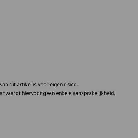
we tab:
n een nieuw tabblad
e tab:
 een nieuw tabblad
we tab:
 een nieuw tabblad
n dit artikel is voor eigen risico.
anvaardt hiervoor geen enkele aansprakelijkheid.