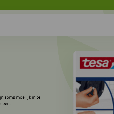
n soms moeilijk in te
elpen,