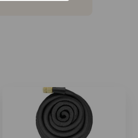
Lees meer over XHose lichtgewicht tuinslang