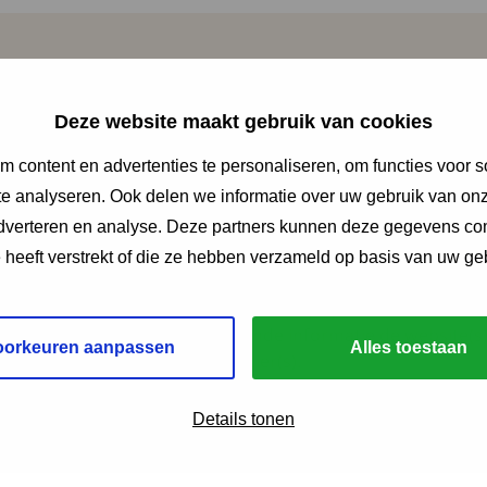
Waar te krijgen?
Deze website maakt gebruik van cookies
 content en advertenties te personaliseren, om functies voor s
e analyseren. Ook delen we informatie over uw gebruik van onz
lgemeen
adverteren en analyse. Deze partners kunnen deze gegevens c
e heeft verstrekt of die ze hebben verzameld op basis van uw ge
 suggestie waar je het hulpmiddel mogelijk kunt kopen. Bek
 voorraad, levertijd en aanvullende informatie de website(s
oorkeuren aanpassen
Alles toestaan
leverancier(s).
Details tonen
Terug naar het overzicht