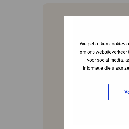
We gebruiken cookies om
om ons websiteverkeer t
Bouwmarkt a
voor social media, 
informatie die u aan z
Dit is een
actuele
V