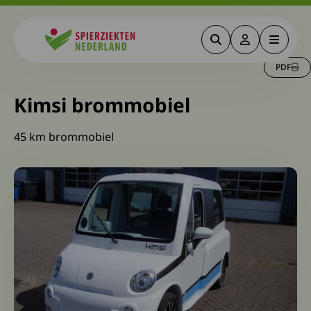
Zoeken
Deze link gaa
Menu
Spierziekten
PDF
Kimsi brommobiel
45 km brommobiel