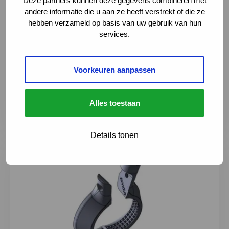
Deze partners kunnen deze gegevens combineren met
andere informatie die u aan ze heeft verstrekt of die ze
hebben verzameld op basis van uw gebruik van hun
services.
Met een lift de auto in
Iedereen moet in de gelegenheid zijn om een
Voorkeuren aanpassen
voertuig te kiezen die men graag zou willen
aanpassen. Zo kan elk...
Alles toestaan
Details tonen
Lees meer over Schakelpook voor de fietsversnelling