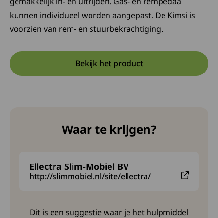
gemakkelijk in- en uitrijden. Gas- en rempedaal
kunnen individueel worden aangepast. De Kimsi is
voorzien van rem- en stuurbekrachtiging.
Bekijk het product
Opent in een nieuwe tab:
Deze link opent in een nieuw
Waar te krijgen?
Ellectra Slim-Mobiel BV
Deze link leidt naar een externe website en opent in
http://slimmobiel.nl/site/ellectra/
Dit is een suggestie waar je het hulpmiddel