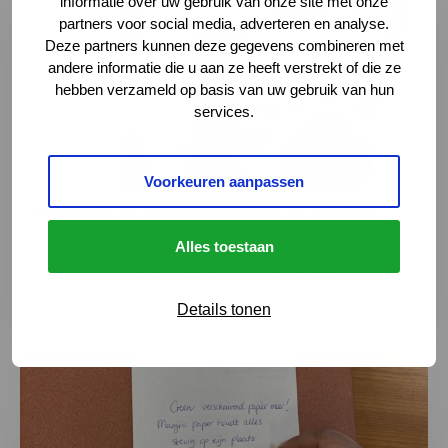
informatie over uw gebruik van onze site met onze
partners voor social media, adverteren en analyse.
Deze partners kunnen deze gegevens combineren met
andere informatie die u aan ze heeft verstrekt of die ze
hebben verzameld op basis van uw gebruik van hun
services.
Voorkeuren aanpassen
Meer grip en houvast op tablet en telefoon
Plak een riem op de achterkant van een tablet of
Alles toestaan
mobiele telefoon voor meer grip en houvast.
Details tonen
Lees meer over Antislip schrijfhulp