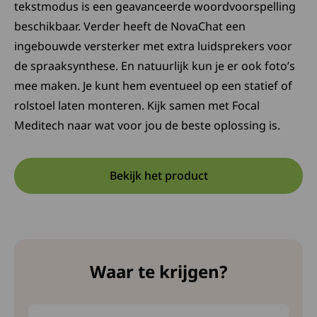
tekstmodus is een geavanceerde woordvoorspelling
beschikbaar. Verder heeft de NovaChat een
ingebouwde versterker met extra luidsprekers voor
de spraaksynthese. En natuurlijk kun je er ook foto’s
mee maken. Je kunt hem eventueel op een statief of
rolstoel laten monteren. Kijk samen met Focal
Meditech naar wat voor jou de beste oplossing is.
Bekijk het product
Opent in een nieuwe tab:
Deze link opent in een nieuw
Waar te krijgen?