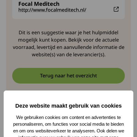
Focal Meditech
Deze link leidt naar een externe website en opent i
http://www.focalmeditech.nl/
Dit is een suggestie waar je het hulpmiddel
mogelijk kunt kopen. Bekijk voor de actuele
voorraad, levertijd en aanvullende informatie de
website(s) van de leverancier(s).
Terug naar het overzicht
Deze website maakt gebruik van cookies
Andere hulpmiddelen
We gebruiken cookies om content en advertenties te
personaliseren, om functies voor social media te bieden
en om ons websiteverkeer te analyseren. Ook delen we
Lees meer over Meer grip en houvast op tablet en telef