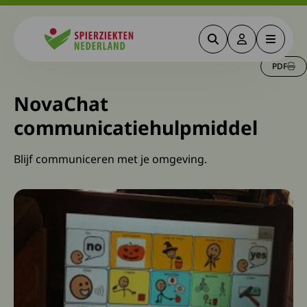
Zoeken
Deze link gaa
Menu
Spierziekten
PDF
NovaChat
communicatiehulpmiddel
Blijf communiceren met je omgeving.