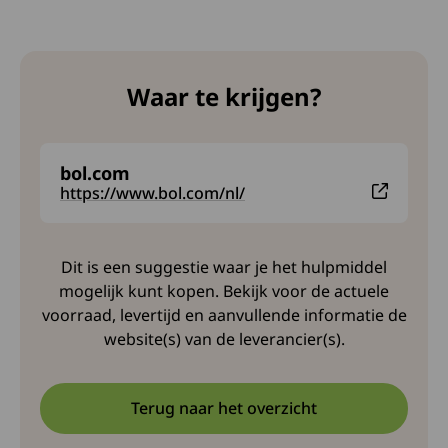
Waar te krijgen?
bol.com
Deze link leidt naar een externe website en opent i
https://www.bol.com/nl/
Dit is een suggestie waar je het hulpmiddel
mogelijk kunt kopen. Bekijk voor de actuele
voorraad, levertijd en aanvullende informatie de
website(s) van de leverancier(s).
Terug naar het overzicht