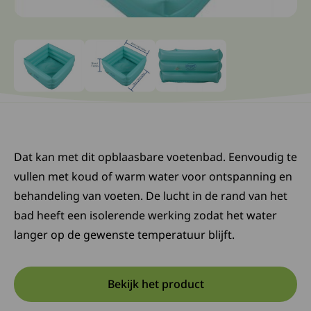
Ga naar slide: 0
Ga naar slide: 1
Ga naar slide: 2
Dat kan met dit opblaasbare voetenbad. Eenvoudig te
vullen met koud of warm water voor ontspanning en
behandeling van voeten. De lucht in de rand van het
bad heeft een isolerende werking zodat het water
langer op de gewenste temperatuur blijft.
Bekijk het product
Opent in een nieuwe tab:
Deze link opent in een nieuw