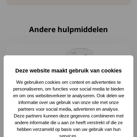
Andere hulpmiddelen
Lees meer over Orange Care lichaamsdroger
Deze website maakt gebruik van cookies
We gebruiken cookies om content en advertenties te
personaliseren, om functies voor social media te bieden
en om ons websiteverkeer te analyseren. Ook delen we
informatie over uw gebruik van onze site met onze
partners voor social media, adverteren en analyse.
Orange Care lichaamsdroger
Deze partners kunnen deze gegevens combineren met
andere informatie die u aan ze heeft verstrekt of die ze
De Orange Care Body Dryer droogt je lichaam na
hebben verzameld op basis van uw gebruik van hun
het douchen of zwemmen met een krachtige
services.