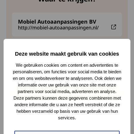
Mobiel Autoaanpassingen BV
Deze link leidt naar een externe website en opent 
http://mobiel-autoaanpassingen.nl/
Dit is een suggestie waar je het hulpmiddel
Deze website maakt gebruik van cookies
mogelijk kunt kopen. Bekijk voor de actuele
voorraad, levertijd en aanvullende informatie de
We gebruiken cookies om content en advertenties te
website(s) van de leverancier(s).
personaliseren, om functies voor social media te bieden
en om ons websiteverkeer te analyseren. Ook delen we
informatie over uw gebruik van onze site met onze
Terug naar het overzicht
partners voor social media, adverteren en analyse.
Deze partners kunnen deze gegevens combineren met
andere informatie die u aan ze heeft verstrekt of die ze
hebben verzameld op basis van uw gebruik van hun
services.
Andere hulpmiddelen