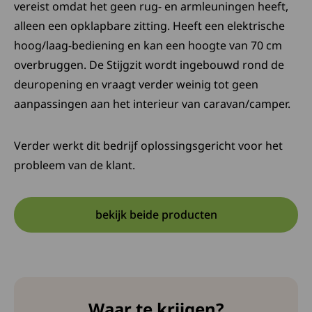
vereist omdat het geen rug- en armleuningen heeft,
alleen een opklapbare zitting. Heeft een elektrische
hoog/laag-bediening en kan een hoogte van 70 cm
overbruggen. De Stijgzit wordt ingebouwd rond de
deuropening en vraagt verder weinig tot geen
aanpassingen aan het interieur van caravan/camper.
Verder werkt dit bedrijf oplossingsgericht voor het
probleem van de klant.
bekijk beide producten
Opent in een nieuwe tab:
Deze link opent in een nieuw
Waar te krijgen?