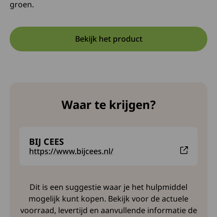
groen.
Bekijk het product
Opent in een nieuwe tab:
Deze link opent in een nieuw
Waar te krijgen?
BIJ CEES
Deze link leidt naar een externe website en opent in
https://www.bijcees.nl/
Dit is een suggestie waar je het hulpmiddel
mogelijk kunt kopen. Bekijk voor de actuele
voorraad, levertijd en aanvullende informatie de