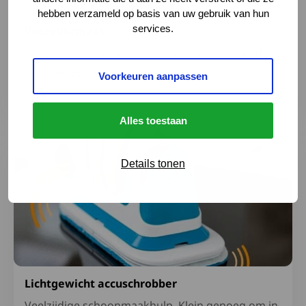
hebben verzameld op basis van uw gebruik van hun
services.
Voerautomaat
Zelf je kat of kleine hond brokjes voeren wordt
hiermee een stuk makkelijker.
Voorkeuren aanpassen
Alles toestaan
Lees meer over Lichtgewicht accuschrobber
Details tonen
Lichtgewicht accuschrobber
Veelzijdige schoonmaakhulp. Klein genoeg om in