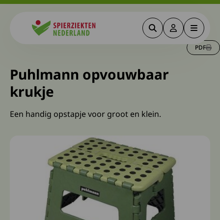
Zoeken
Deze link gaa
Menu
Spierziekten
PDF
Puhlmann opvouwbaar
krukje
Een handig opstapje voor groot en klein.