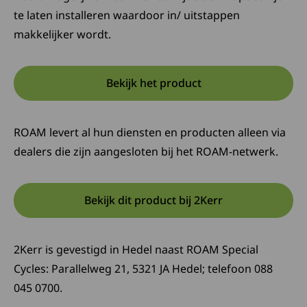
te laten installeren waardoor in/ uitstappen
makkelijker wordt.
Bekijk het product
Opent in een nieuwe tab:
Deze link opent in een nieuw
ROAM levert al hun diensten en producten alleen via
dealers die zijn aangesloten bij het ROAM-netwerk.
Bekijk dit product bij 2Kerr
Opent in een nieuwe tab:
Deze link opent in een nieuw
2Kerr is gevestigd in Hedel naast ROAM Special
Cycles: Parallelweg 21, 5321 JA Hedel; telefoon 088
045 0700.