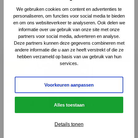
We gebruiken cookies om content en advertenties te
personaliseren, om functies voor social media te bieden
en om ons websiteverkeer te analyseren. Ook delen we
Andere hulpmiddelen
informatie over uw gebruik van onze site met onze
partners voor social media, adverteren en analyse.
Deze partners kunnen deze gegevens combineren met
Lees meer over Met een lift de auto in
andere informatie die u aan ze heeft verstrekt of die ze
hebben verzameld op basis van uw gebruik van hun
services.
Voorkeuren aanpassen
Alles toestaan
Met een lift de auto in
Iedereen moet in de gelegenheid zijn om een
Details tonen
voertuig te kiezen die men graag zou willen