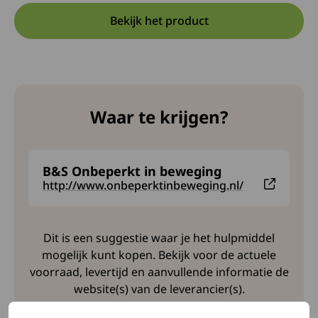
Bekijk het product
Opent in een nieuwe tab:
Deze link opent in een nieuw
Waar te krijgen?
B&S Onbeperkt in beweging
Deze link leidt naar een externe website en opent 
http://www.onbeperktinbeweging.nl/
Dit is een suggestie waar je het hulpmiddel
mogelijk kunt kopen. Bekijk voor de actuele
voorraad, levertijd en aanvullende informatie de
website(s) van de leverancier(s).