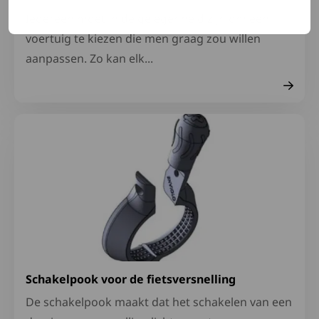
Iedereen moet in de gelegenheid zijn om een
voertuig te kiezen die men graag zou willen
aanpassen. Zo kan elk...
Lees meer over Schakelpook voor de fietsversnelling
Schakelpook voor de fietsversnelling
De schakelpook maakt dat het schakelen van een