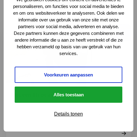
personaliseren, om functies voor social media te bieden
Andere hulpmiddelen
en om ons websiteverkeer te analyseren. Ook delen we
informatie over uw gebruik van onze site met onze
partners voor social media, adverteren en analyse.
Lees meer over Met een lift de auto in
Deze partners kunnen deze gegevens combineren met
andere informatie die u aan ze heeft verstrekt of die ze
hebben verzameld op basis van uw gebruik van hun
services.
Voorkeuren aanpassen
Met een lift de auto in
Alles toestaan
Iedereen moet in de gelegenheid zijn om een
voertuig te kiezen die men graag zou willen
Details tonen
aanpassen. Zo kan elk...