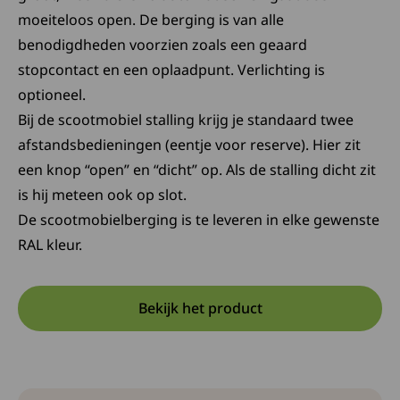
moeiteloos open. De berging is van alle
benodigdheden voorzien zoals een geaard
stopcontact en een oplaadpunt. Verlichting is
optioneel.
Bij de scootmobiel stalling krijg je standaard twee
afstandsbedieningen (eentje voor reserve). Hier zit
een knop “open” en “dicht” op. Als de stalling dicht zit
is hij meteen ook op slot.
De scootmobielberging is te leveren in elke gewenste
RAL kleur.
Bekijk het product
Opent in een nieuwe tab:
Deze link opent in een nieuw