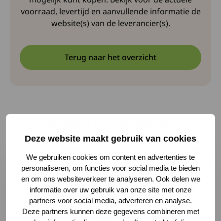
voorraad, levertijd en aanvullende informatie de
website(s) van de leverancier(s).
Terug naar het overzicht
Andere hulpmiddelen
Deze website maakt gebruik van cookies
Lees meer over Meer grip en houvast op tablet en telef
We gebruiken cookies om content en advertenties te
personaliseren, om functies voor social media te bieden
en om ons websiteverkeer te analyseren. Ook delen we
informatie over uw gebruik van onze site met onze
partners voor social media, adverteren en analyse.
Deze partners kunnen deze gegevens combineren met