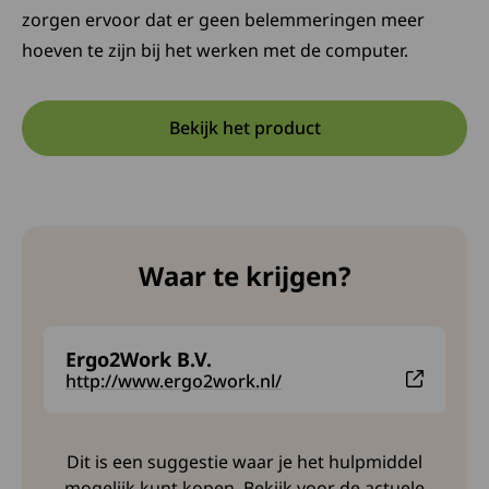
zorgen ervoor dat er geen belemmeringen meer
hoeven te zijn bij het werken met de computer.
Bekijk het product
Opent in een nieuwe tab:
Deze link opent in een nieuw
Waar te krijgen?
Ergo2Work B.V.
Deze link leidt naar een externe website en opent i
http://www.ergo2work.nl/
Dit is een suggestie waar je het hulpmiddel
mogelijk kunt kopen. Bekijk voor de actuele