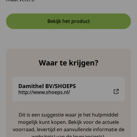
Bekijk het product
Opent in een nieuwe tab:
Deze link opent in een nieuw
Waar te krijgen?
Damithel BV/SHOEPS
Deze link leidt naar een externe website en opent 
http://www.shoeps.nl/
Dit is een suggestie waar je het hulpmiddel
mogelijk kunt kopen. Bekijk voor de actuele
voorraad, levertijd en aanvullende informatie de
website(s) van de leverancier(s).