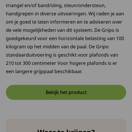
triangel en/of band/sling, steun/ondersteun,
handgrepen in diverse uitvoeringen. Wij raden je aan
om je goed te laten informeren en te adviseren over
de vele mogelijkheden van dit systeem. De Gripo is
goedgekeurd voor een horizontale belasting van 100
kilogram op het midden van de paal. De Gripo
standaarduitvoering is geschikt voor plafonds van
210 tot 300 centimeter Voor hogere plafonds is er
een langere grijppaal beschikbaar.
Bekijk het product
Opent in een nieuwe tab:
Deze link opent in een nieuw