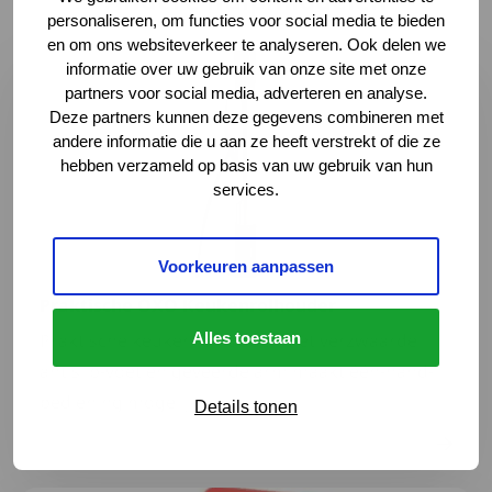
personaliseren, om functies voor social media te bieden
en om ons websiteverkeer te analyseren. Ook delen we
Lees meer over Praktische OXO Keukenrolhouder
informatie over uw gebruik van onze site met onze
partners voor social media, adverteren en analyse.
Deze partners kunnen deze gegevens combineren met
andere informatie die u aan ze heeft verstrekt of die ze
hebben verzameld op basis van uw gebruik van hun
services.
Voorkeuren aanpassen
Praktische OXO Keukenrolhouder
Alles toestaan
Praktische keukenrolhouder met verzwaarde
antislip-voet en geveerde arm maakt één-hand-
bediening mogelijk.
Details tonen