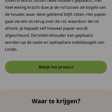
toiletrol wordt tussen twee houders geplaatst: met
heel weinig kracht duw je de rol tussen de kogels van
de houder, waar deze geklemd blijft zitten. Het papier
gaat via een as terug over de rol, waardoor de rol
afremt. Je bepaalt zelf hoeveel papier wordt
afgescheurd. De toiletrolhouder kan geplaatst
worden op de vaste en opklapbare toiletbeugels van
Linido.
Bekijk het product
Opent in een nieuwe tab:
Deze link opent in een nieuw
Waar te krijgen?