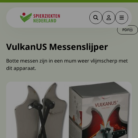
Zoeken
Deze link gaa
Menu
Spierziekten
PDF
VulkanUS Messenslijper
Botte messen zijn in een mum weer vlijmscherp met
dit apparaat.