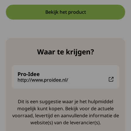
Bekijk het product
Opent in een nieuwe tab:
Deze link opent in een nieuw
Waar te krijgen?
Pro-Idee
Deze link leidt naar een externe website en opent in
http://www.proidee.nl/
Dit is een suggestie waar je het hulpmiddel
mogelijk kunt kopen. Bekijk voor de actuele
voorraad, levertijd en aanvullende informatie de
website(s) van de leverancier(s).