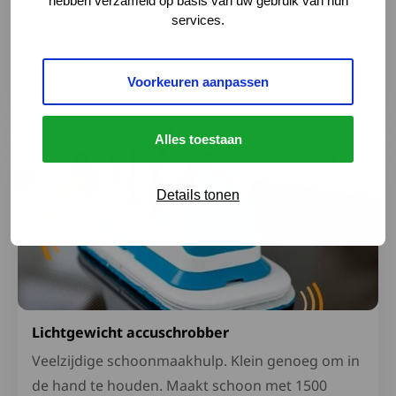
hebben verzameld op basis van uw gebruik van hun
Voerautomaat
services.
Zelf je kat of kleine hond brokjes voeren wordt
hiermee een stuk makkelijker.
Voorkeuren aanpassen
Lees meer over Lichtgewicht accuschrobber
Alles toestaan
Details tonen
Lichtgewicht accuschrobber
Veelzijdige schoonmaakhulp. Klein genoeg om in
de hand te houden. Maakt schoon met 1500