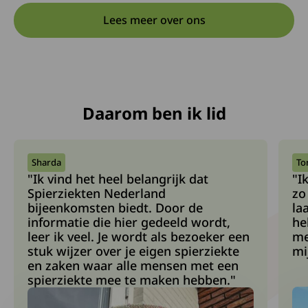
Lees meer over ons
Daarom ben ik lid
Sharda
To
"Ik vind het heel belangrijk dat
"I
Spierziekten Nederland
zo
bijeenkomsten biedt. Door de
la
informatie die hier gedeeld wordt,
he
leer ik veel. Je wordt als bezoeker een
me
stuk wijzer over je eigen spierziekte
mi
en zaken waar alle mensen met een
spierziekte mee te maken hebben."