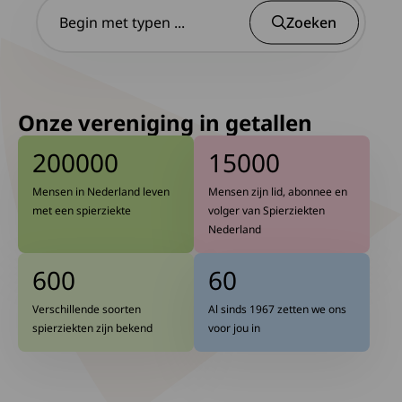
Begin
Zoeken
Onze vereniging in getallen
200000
15000
Mensen in Nederland leven
Mensen zijn lid, abonnee en
met een spierziekte
volger van Spierziekten
Nederland
600
60
Verschillende soorten
Al sinds 1967 zetten we ons
spierziekten zijn bekend
voor jou in