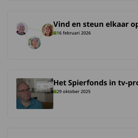
Vind en steun elkaar 
meer over Vind en steun elkaar op Myocafé.
16 februari 2026
Het Spierfonds in tv-
meer over Het Spierfonds in tv-programma ‘De Nalatenscha
29 oktober 2025