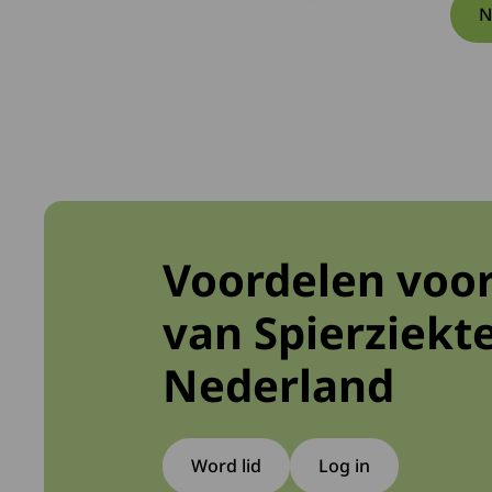
N
Voordelen voor
van Spierziekt
Nederland
Word lid
Log in
Deze link gaat naa