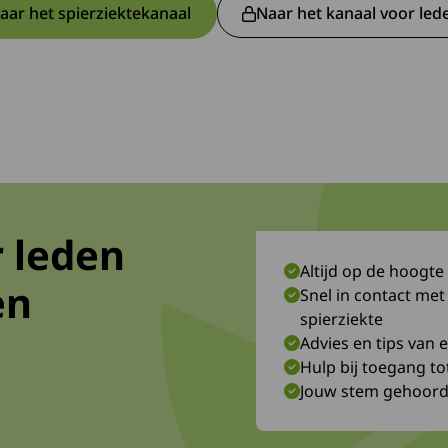
aar het spierziektekanaal
Naar het kanaal voor led
Deze link leidt naar een externe website en ope
Deze link gaa
 leden
Altijd op de hoogte
en
Snel in contact me
spierziekte
Advies en tips van
Hulp bij toegang to
Jouw stem gehoord
r een externe site.