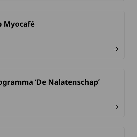
op Myocafé
programma ‘De Nalatenschap’
p’.