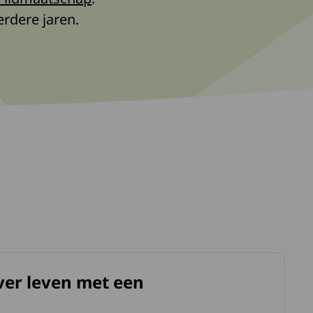
rdere jaren.
ver leven met een
kte.