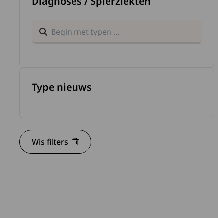
Diagnoses / Spierziekten
Zoek binnen nieuwstypes
Lees 
Type nieuws
Wis filters
Lees 