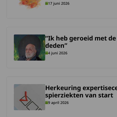
17 juni 2026
“Ik heb geroeid met de
meer over “Ik heb geroeid met de riemen die het nog wel d
deden”
4 juni 2026
Herkeuring expertisec
meer over Herkeuring expertisecentra voor zeldzame spierz
spierziekten van start
9 april 2026