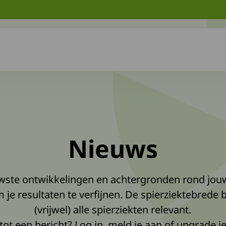
Nieuws
euwste ontwikkelingen en achtergronden rond jou
m je resultaten te verfijnen. De spierziektebrede 
(vrijwel) alle spierziekten relevant.
tot een bericht?
Log in, meld je aan of upgrade 