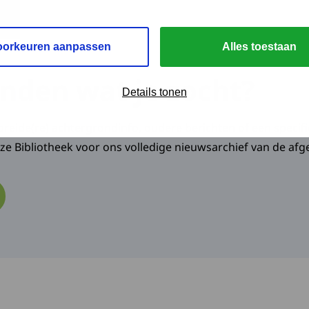
oorkeuren aanpassen
Alles toestaan
nden wat je zocht?
Details tonen
reide(re) achtergrondinfo, oudere berichten of een specifi
onze Bibliotheek voor ons volledige nieuwsarchief van de afg