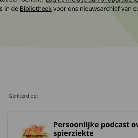
s in de
Bibliotheek
voor ons nieuwsarchief van ee
Klik op een geselecteerde om deze te verwijderen
Gefilterd op:
Persoonlijke podcast o
meer over Persoonlijke podcast over leven met een spierzie
spierziekte