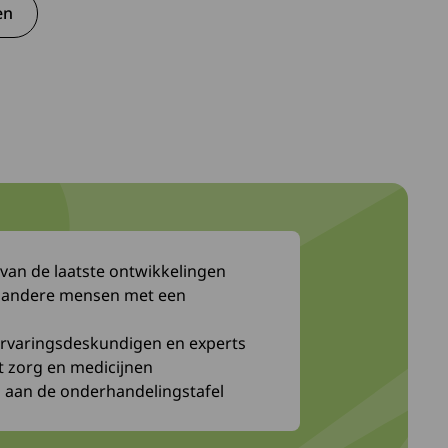
en
nt in een nieuw venster.
t naar een externe site.
 van de laatste ontwikkelingen
t andere mensen met een
 ervaringsdeskundigen en experts
t zorg en medicijnen
 aan de onderhandelingstafel