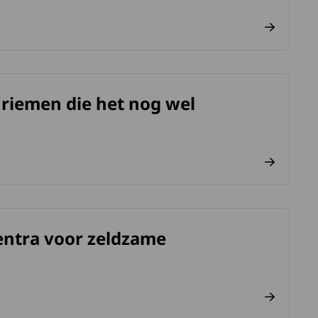
 riemen die het nog wel
eden”.
entra voor zeldzame
iekten van start .