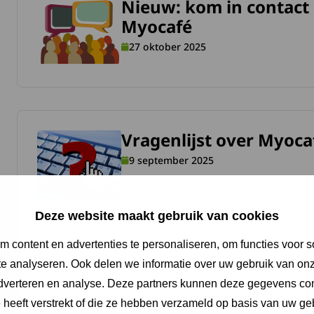
Nieuw: kom in contact 
meer over Nieuw: kom in contact met een ander lid via Myo
Myocafé
27 oktober 2025
Vragenlijst over Myoca
meer over Vragenlijst over Myocafé.
9 september 2025
Deze website maakt gebruik van cookies
 content en advertenties te personaliseren, om functies voor s
e analyseren. Ook delen we informatie over uw gebruik van onz
adverteren en analyse. Deze partners kunnen deze gegevens c
e heeft verstrekt of die ze hebben verzameld op basis van uw ge