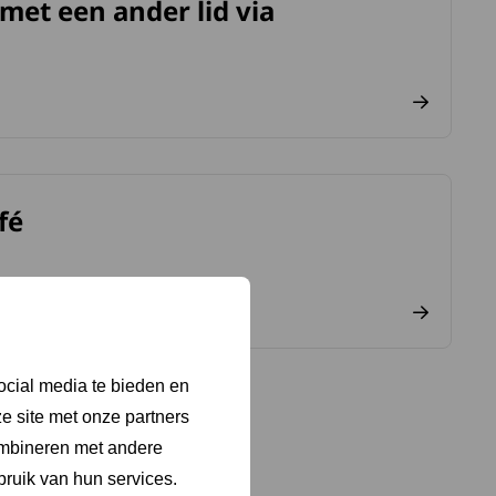
met een ander lid via
café.
fé
ocial media te bieden en
e site met onze partners
ombineren met andere
bruik van hun services.