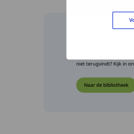
V
Niet gevo
Op zoek naar (nog) uitgeb
niet terugvindt? Kijk in 
Naar de bibliotheek