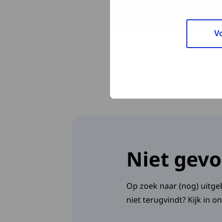
V
Niet gevo
Op zoek naar (nog) uitgeb
niet terugvindt? Kijk in 