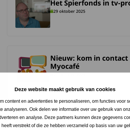
Het Spierfonds in tv-
meer over Het Spierfonds in tv-programma ‘De Nalatenscha
29 oktober 2025
Nieuw: kom in contact 
meer over Nieuw: kom in contact met een ander lid via Myo
Myocafé
27 oktober 2025
Deze website maakt gebruik van cookies
 content en advertenties te personaliseren, om functies voor s
e analyseren. Ook delen we informatie over uw gebruik van onz
Verslag presentatie Als
meer over Verslag presentatie Als je kind een spierziekte he
adverteren en analyse. Deze partners kunnen deze gegevens c
– Stichting Voor Sara
e heeft verstrekt of die ze hebben verzameld op basis van uw ge