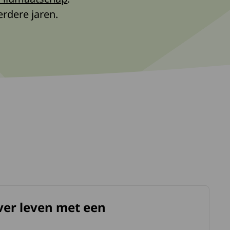
rdere jaren.
ver leven met een
kte.