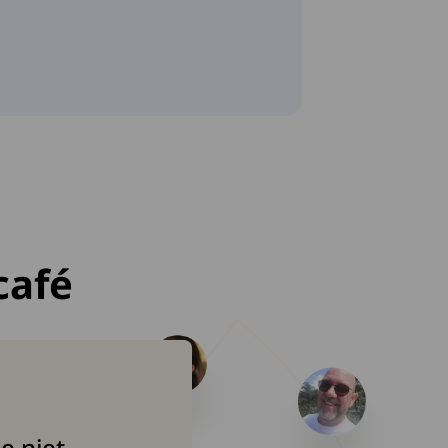
café
e niet