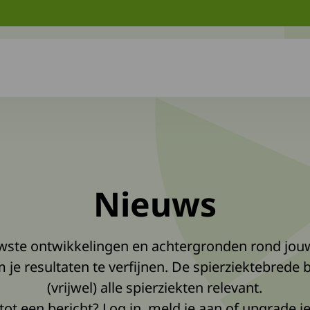
Nieuws
euwste ontwikkelingen en achtergronden rond jou
m je resultaten te verfijnen. De spierziektebrede 
(vrijwel) alle spierziekten relevant.
tot een bericht?
Log in, meld je aan of upgrade 