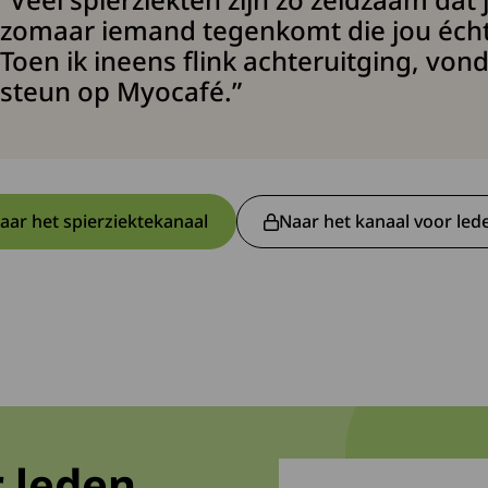
zomaar iemand tegenkomt die jou écht 
Toen ik ineens flink achteruitging, vond
steun op Myocafé.”
aar het spierziektekanaal
Naar het kanaal voor led
Deze link leidt naar een externe website en ope
Deze link gaa
 leden