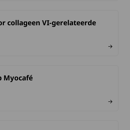
r collageen VI-gerelateerde
de spierziekten.
gebruikers
op Myocafé