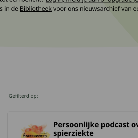
s in de
Bibliotheek
voor ons nieuwsarchief van ee
Klik op een geselecteerde om deze te verwijderen
Gefilterd op:
Persoonlijke podcast o
meer over Persoonlijke podcast over leven met een spierzie
spierziekte