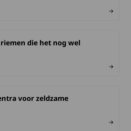
 riemen die het nog wel
eden”.
entra voor zeldzame
iekten van start .