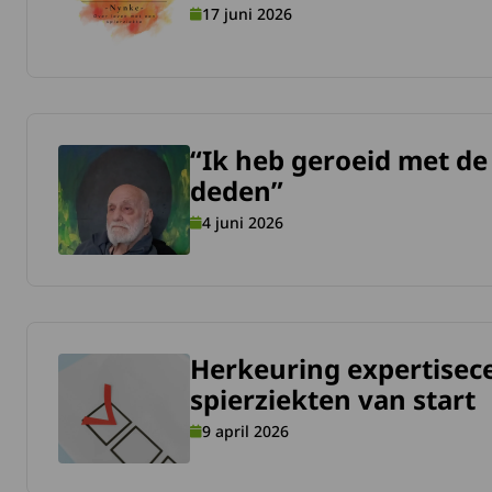
17 juni 2026
“Ik heb geroeid met de
meer over “Ik heb geroeid met de riemen die het nog wel d
deden”
4 juni 2026
Herkeuring expertisec
meer over Herkeuring expertisecentra voor zeldzame spierz
spierziekten van start
9 april 2026