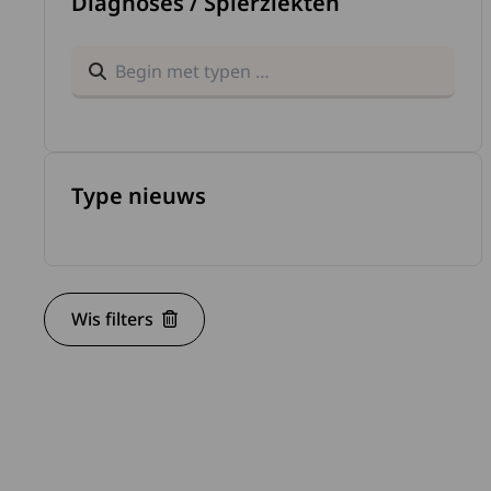
Diagnoses / Spierziekten
Zoek binnen nieuwstypes
Lees 
Type nieuws
Wis filters
Lees 