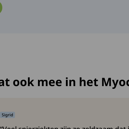
at ook mee in het Myo
Sigrid
“Veel spierziekten zijn zo zeldzaam dat j