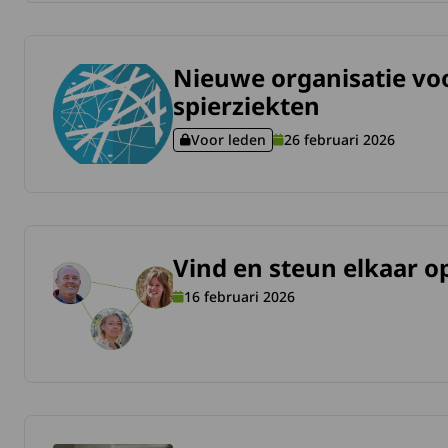
Nieuwe organisatie voo
meer over Nieuwe organisatie voor collageen VI-gerelateer
spierziekten
Voor leden
26 februari 2026
Deze content is alleen voor ingelogde 
Vind en steun elkaar 
meer over Vind en steun elkaar op Myocafé.
16 februari 2026