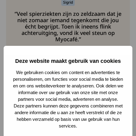
Sigrid
“Veel spierziekten zijn zo zeldzaam dat je
niet zomaar iemand tegenkomt die jou
écht begrijpt. Toen ik ineens flink
achteruitging, vond ik veel steun op
Myocafé.”
Deze website maakt gebruik van cookies
Naar het spierziektekanaal
Deze link leidt naar een exte
We gebruiken cookies om content en advertenties te
personaliseren, om functies voor social media te bieden
Naar het kanaal voor leden
Deze link gaat naar een extern
en om ons websiteverkeer te analyseren. Ook delen we
informatie over uw gebruik van onze site met onze
partners voor social media, adverteren en analyse.
Deze partners kunnen deze gegevens combineren met
andere informatie die u aan ze heeft verstrekt of die ze
Voordelen voor leden van
hebben verzameld op basis van uw gebruik van hun
services.
Spierziekten Nederland