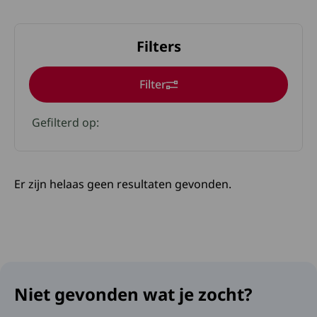
Filters
Filter
Klik op een geselecteerde om deze te verwijderen
Gefilterd op:
Er zijn helaas geen resultaten gevonden.
Niet gevonden wat je zocht?