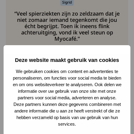
Sigrid
“Veel spierziekten zijn zo zeldzaam dat je
niet zomaar iemand tegenkomt die jou
écht begrijpt. Toen ik ineens flink
achteruitging, vond ik veel steun op
Myocafé.”
Deze website maakt gebruik van cookies
Naar het spierziektekanaal
Deze link leidt naar een exte
We gebruiken cookies om content en advertenties te
personaliseren, om functies voor social media te bieden
Naar het kanaal voor leden
Deze link gaat naar een extern
en om ons websiteverkeer te analyseren. Ook delen we
informatie over uw gebruik van onze site met onze
partners voor social media, adverteren en analyse.
Deze partners kunnen deze gegevens combineren met
andere informatie die u aan ze heeft verstrekt of die ze
Voordelen voor leden van
hebben verzameld op basis van uw gebruik van hun
services.
Spierziekten Nederland