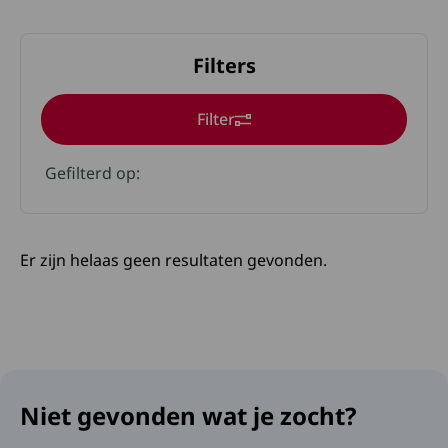
Filters
Filter
Klik op een geselecteerde om deze te verwijderen
Gefilterd op:
Er zijn helaas geen resultaten gevonden.
Niet gevonden wat je zocht?