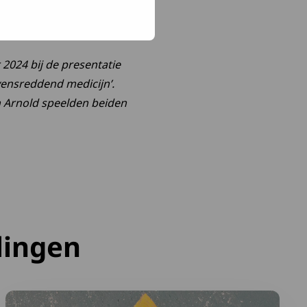
2024 bij de presentatie
vensreddend medicijn’.
en Arnold speelden beiden
lingen
OS-kaartje mee en vul Medische ID in
Lees meer over Afspraken over gepast gebruik FA-middel