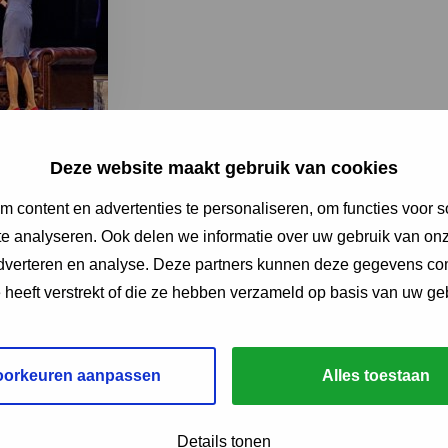
Deze website maakt gebruik van cookies
sium werd Ans verrast met een koninklijke onderscheiding
ranje-Nassau.
 content en advertenties te personaliseren, om functies voor s
e analyseren. Ook delen we informatie over uw gebruik van onz
adverteren en analyse. Deze partners kunnen deze gegevens c
e heeft verstrekt of die ze hebben verzameld op basis van uw ge
oorkeuren aanpassen
Alles toestaan
Details tonen