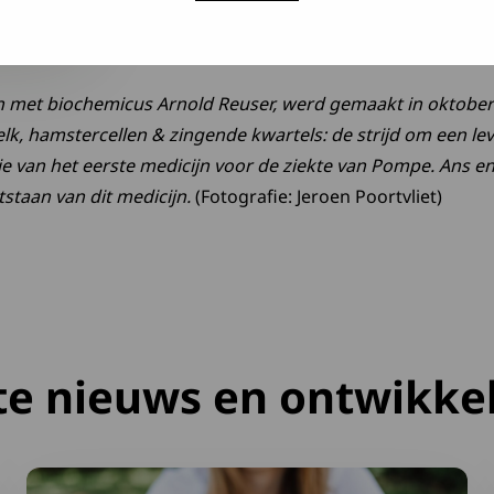
 met biochemicus Arnold Reuser, werd gemaakt in oktober 
lk, hamstercellen & zingende kwartels: de strijd om een le
rie van het eerste medicijn voor de ziekte van Pompe. Ans 
tstaan van dit medicijn.
(Fotografie: Jeroen Poortvliet)
te nieuws en ontwikke
ervaring
Lees meer over Ga goed voorbereid op vakantie: neem S