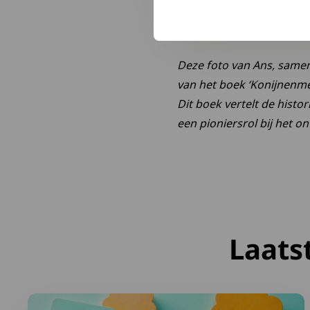
Deze foto van Ans, samen
van het boek ‘Konijnenme
Dit boek vertelt de histo
een pioniersrol bij het on
Laats
Lees meer over Samen maken we het verschil: deel je 