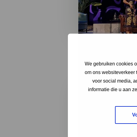
Bij haar afscheidssympo
Officier in de Orde van O
We gebruiken cookies om
om ons websiteverkeer t
voor social media, 
informatie die u aan z
V