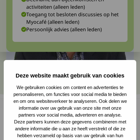
activiteiten (alleen leden)
Toegang tot besloten discussies op het
Myocafé (alleen leden)
Persoonlijk advies (alleen leden)
Deze website maakt gebruik van cookies
We gebruiken cookies om content en advertenties te
personaliseren, om functies voor social media te bieden
en om ons websiteverkeer te analyseren. Ook delen we
informatie over uw gebruik van onze site met onze
partners voor social media, adverteren en analyse.
Deze partners kunnen deze gegevens combineren met
Na heel veel jaren van actieve dienst is
andere informatie die u aan ze heeft verstrekt of die ze
orthopedisch chirurg en oud-medisch adviseur
hebben verzameld op basis van uw gebruik van hun