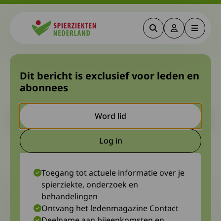
Zoeken
Deze link gaa
Menu
Spierziekten
Afscheid enkel- en
Dit bericht is exclusief voor leden en
abonnees
voetchirurg dr. Louwerens
Let op. Dit is een ouder bericht. Het kan zijn dat de inhoud niet
Word lid
meer actueel is.
Log in
Deze link gaat naar een extern
18 september 2022
Marloes Kleijn, diagnosewerkgroep Erfelijke polyneuropathieën
Toegang tot actuele informatie over je
spierziekte, onderzoek en
behandelingen
Ontvang het ledenmagazine Contact
Deelname aan bijeenkomsten en