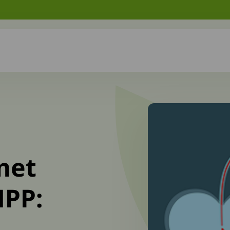
met
PP: