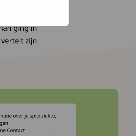
ikel over
dat kon niet
an ging in
ertelt zijn
atie over je spierziekte,
Myocafé
ngen
Webwinkel
ne Contact