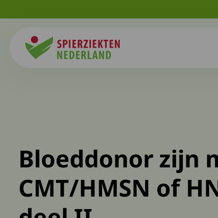
Spierziekten
Bloeddonor zijn 
CMT/HMSN of HN
deel II