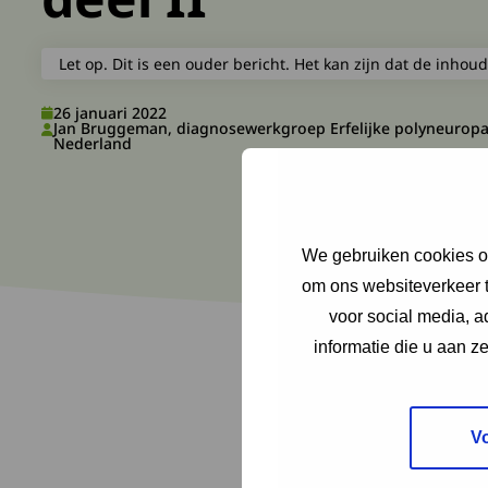
Let op. Dit is een ouder bericht. Het kan zijn dat de inhoud
26 januari 2022
Jan Bruggeman, diagnosewerkgroep Erfelijke polyneuropa
Nederland
We gebruiken cookies om
om ons websiteverkeer t
voor social media, 
informatie die u aan z
V