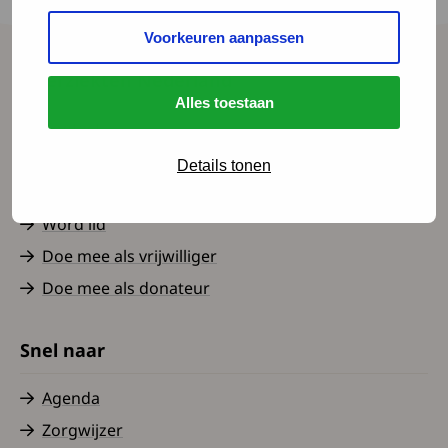
weer."
Voorkeuren aanpassen
Spierziekten Nederland
Alles toestaan
Contact
Over ons
Details tonen
Nieuws
Word lid
Doe mee als vrijwilliger
Doe mee als donateur
Snel naar
Agenda
Zorgwijzer