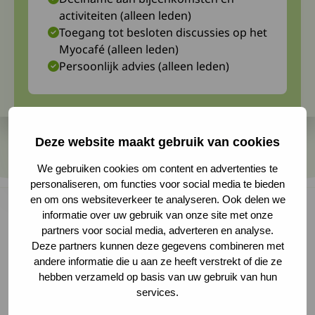
activiteiten (alleen leden)
Toegang tot besloten discussies op het
Myocafé (alleen leden)
Persoonlijk advies (alleen leden)
Deze website maakt gebruik van cookies
We gebruiken cookies om content en advertenties te
personaliseren, om functies voor social media te bieden
en om ons websiteverkeer te analyseren. Ook delen we
informatie over uw gebruik van onze site met onze
partners voor social media, adverteren en analyse.
"Voor mij geen marathon, nu niet en ook niet in
Deze partners kunnen deze gegevens combineren met
andere informatie die u aan ze heeft verstrekt of die ze
de toekomst. Maar eigenlijk is voor FSHD-
hebben verzameld op basis van uw gebruik van hun
patiënten het leven een marathon. Alles wat we
services.
(willen) doen kost ons veel inspanning, elke dag