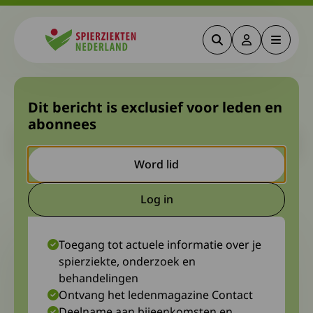
Zoeken
Deze link gaa
Menu
Spierziekten
Blog Aad: Finish
Dit bericht is exclusief voor leden en
abonnees
Let op. Dit is een ouder bericht. Het kan zijn dat de inhoud niet
meer actueel is.
Word lid
23 juni 2023
Aad Verbij
Log in
Deze link gaat naar een extern
Toegang tot actuele informatie over je
spierziekte, onderzoek en
behandelingen
Ontvang het ledenmagazine Contact
Deelname aan bijeenkomsten en