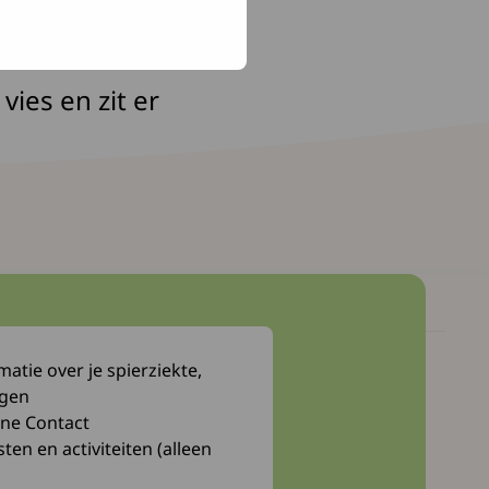
uiker in de
elkens van de
ies en zit er
atie over je spierziekte,
Myocafé
ngen
Webwinkel
ne Contact
n en activiteiten (alleen
Bibliotheek