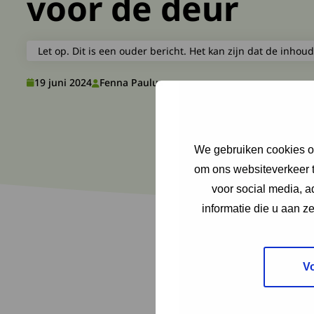
voor de deur
Let op. Dit is een ouder bericht. Het kan zijn dat de inhoud
19 juni 2024
Fenna Paulus
We gebruiken cookies om
om ons websiteverkeer t
voor social media, 
informatie die u aan z
V