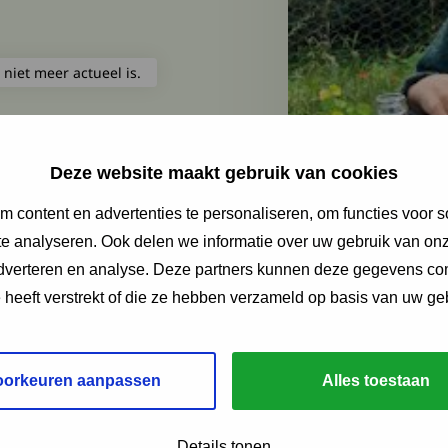
 niet meer actueel is.
Deze website maakt gebruik van cookies
 content en advertenties te personaliseren, om functies voor s
e analyseren. Ook delen we informatie over uw gebruik van onz
adverteren en analyse. Deze partners kunnen deze gegevens c
e heeft verstrekt of die ze hebben verzameld op basis van uw ge
oorkeuren aanpassen
Alles toestaan
Details tonen