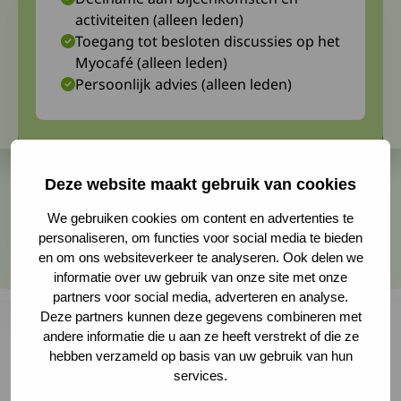
activiteiten (alleen leden)
Toegang tot besloten discussies op het
Myocafé (alleen leden)
Persoonlijk advies (alleen leden)
Deze website maakt gebruik van cookies
We gebruiken cookies om content en advertenties te
personaliseren, om functies voor social media te bieden
en om ons websiteverkeer te analyseren. Ook delen we
informatie over uw gebruik van onze site met onze
partners voor social media, adverteren en analyse.
Deze partners kunnen deze gegevens combineren met
andere informatie die u aan ze heeft verstrekt of die ze
hebben verzameld op basis van uw gebruik van hun
In de nieuwste blog van Marloes de Wit staat zij
services.
stil bij de invloed die het moeten stoppen met