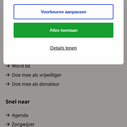
werken heeft op haar leven.
Voorkeuren aanpassen
Spierziekten Nederland
Alles toestaan
Contact
Over ons
Details tonen
Nieuws
Word lid
Doe mee als vrijwilliger
Doe mee als donateur
Snel naar
Agenda
Zorgwijzer