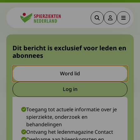
Zoeken
Deze link gaa
Menu
Spierziekten
Blog Marloes:
Dit bericht is exclusief voor leden en
abonnees
gedachtenspinsels in de
achtertuin
Word lid
Let op. Dit is een ouder bericht. Het kan zijn dat de inhoud niet
Log in
meer actueel is.
Deze link gaat naar een extern
8 december 2024
Marloes de Wit, ervaringsdeskundige
Toegang tot actuele informatie over je
spierziekte, onderzoek en
behandelingen
Ontvang het ledenmagazine Contact
Deelname aan bijeenkomsten en