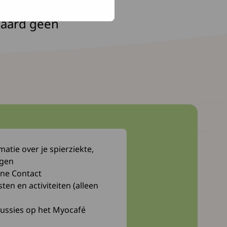
et gemotiveerd
daard geen
atie over je spierziekte,
Myocafé
ngen
Webwinkel
ne Contact
n en activiteiten (alleen
Bibliotheek
cussies op het Myocafé