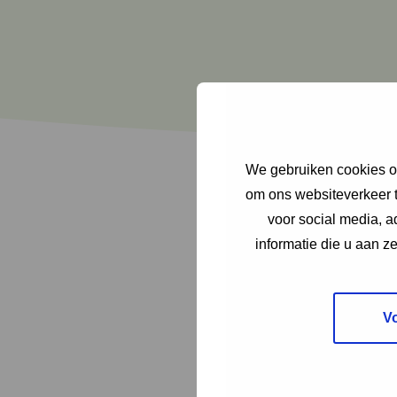
We gebruiken cookies om
om ons websiteverkeer t
voor social media, 
informatie die u aan z
Ik kan waarschijn
V
wel?). Ik woon (n
kan opbrengen. I