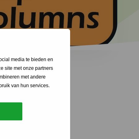
ocial media te bieden en
e site met onze partners
ombineren met andere
bruik van hun services.
ezelf zorg (wie
een energie voor
einig volgens