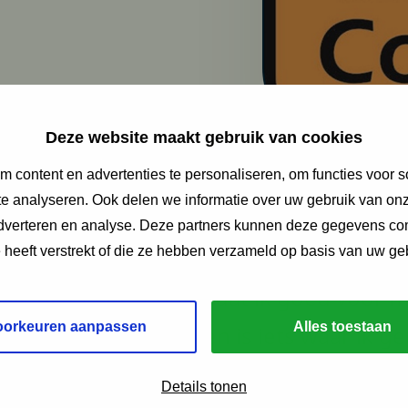
Deze website maakt gebruik van cookies
 content en advertenties te personaliseren, om functies voor s
e analyseren. Ook delen we informatie over uw gebruik van onz
adverteren en analyse. Deze partners kunnen deze gegevens c
e heeft verstrekt of die ze hebben verzameld op basis van uw ge
lijk niet echt zeggen dat ik goed voor m
oorkeuren aanpassen
Alles toestaan
u nog) alleen en koken is iets waar ik g
k eet te veel chocolade en beweeg te w
Details tonen