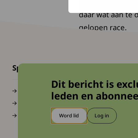
alle normen. Ik 
daar wat aan te 
gelopen race.
Spierziekten Nederland
Dit bericht is exc
Contact
Word lid
leden en abonne
Over ons
Doe mee a
Word lid
Log in
Nieuws
Doe mee
Deze link gaat 