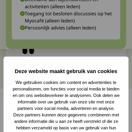
activiteiten (alleen leden)
Toegang tot besloten discussies op het
Myocafé (alleen leden)
Persoonlijk advies (alleen leden)
Deze website maakt gebruik van cookies
We gebruiken cookies om content en advertenties te
personaliseren, om functies voor social media te bieden
en om ons websiteverkeer te analyseren. Ook delen we
informatie over uw gebruik van onze site met onze
partners voor social media, adverteren en analyse.
Deze partners kunnen deze gegevens combineren met
Na twee jaar corona kunnen we elkaar weer
andere informatie die u aan ze heeft verstrekt of die ze
fysiek ontmoeten op de conferentie
hebben verzameld op basis van uw gebruik van hun