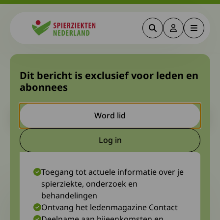
Zoeken
Deze link gaa
Menu
Spierziekten
Conferentie CIAP/MGUS-pnp
Dit bericht is exclusief voor leden en
abonnees
2022
Let op. Dit is een ouder bericht. Het kan zijn dat de inhoud niet
Word lid
meer actueel is.
Log in
Deze link gaat naar een extern
18 mei 2022
Diagnosewerkgroep CIAP/MGUS-pnp van Spierziekten Nederland
Toegang tot actuele informatie over je
spierziekte, onderzoek en
behandelingen
Ontvang het ledenmagazine Contact
Deelname aan bijeenkomsten en