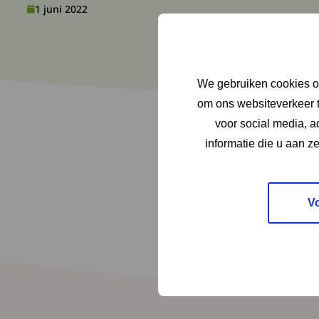
1 juni 2022
We gebruiken cookies om
om ons websiteverkeer t
voor social media, 
informatie die u aan z
V
Contact Magazine
achtergrondartik
tips voor hulpmi