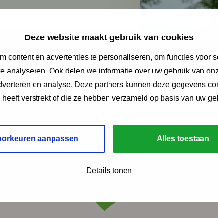
Deze website maakt gebruik van cookies
 content en advertenties te personaliseren, om functies voor s
e analyseren. Ook delen we informatie over uw gebruik van onz
adverteren en analyse. Deze partners kunnen deze gegevens c
e heeft verstrekt of die ze hebben verzameld op basis van uw ge
oorkeuren aanpassen
Alles toestaan
 verschijnt viermaal per jaar en biedt
elen, interviews, informatie over wet- e
Details tonen
ddelen en meer.