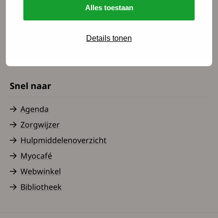
Nieuws
Alles toestaan
Word lid
Details tonen
Doe mee als vrijwilliger
Doe mee als donateur
Snel naar
Agenda
Zorgwijzer
Hulpmiddelenoverzicht
Myocafé
Webwinkel
Bibliotheek