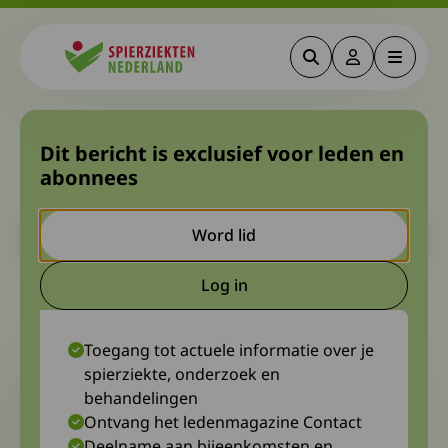
Zoeken
Deze link gaa
Menu
Spierziekten
Contact Magazine, uitgave
Dit bericht is exclusief voor leden en
abonnees
maart 2024
Let op. Dit is een ouder bericht. Het kan zijn dat de inhoud niet
Word lid
meer actueel is.
Log in
Deze link gaat naar een extern
1 maart 2024
Toegang tot actuele informatie over je
spierziekte, onderzoek en
behandelingen
Ontvang het ledenmagazine Contact
Deelname aan bijeenkomsten en