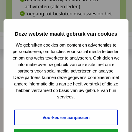
activiteiten (alleen leden)
Toegang tot besloten discussies op het
Myocafé (alleen leden)
Persoonlijk advies (alleen leden)
Deze website maakt gebruik van cookies
We gebruiken cookies om content en advertenties te
personaliseren, om functies voor social media te bieden
en om ons websiteverkeer te analyseren. Ook delen we
Contact Magazine verschijnt viermaal per jaar
informatie over uw gebruik van onze site met onze
en biedt achtergrondartikelen, interviews,
partners voor social media, adverteren en analyse.
informatie over wet- en regelgeving, tips voor
Deze partners kunnen deze gegevens combineren met
andere informatie die u aan ze heeft verstrekt of die ze
hulpmiddelen en meer.
hebben verzameld op basis van uw gebruik van hun
services.
Spierziekten Nederland
Voorkeuren aanpassen
Contact
Over ons