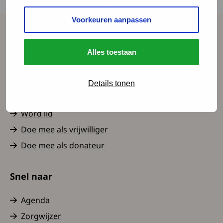
zorgverzekeraar. Hoe komt hij hierbij?
Voorkeuren aanpassen
Spierziekten Nederland
Alles toestaan
Contact
Over ons
Details tonen
Nieuws
Word lid
Doe mee als vrijwilliger
Doe mee als donateur
Snel naar
Agenda
Zorgwijzer