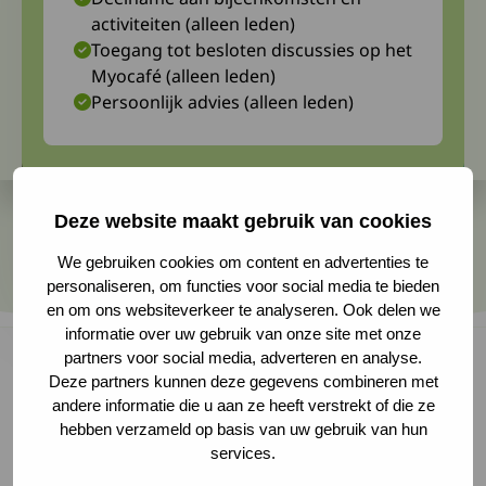
activiteiten (alleen leden)
Toegang tot besloten discussies op het
Myocafé (alleen leden)
Persoonlijk advies (alleen leden)
Deze website maakt gebruik van cookies
We gebruiken cookies om content en advertenties te
personaliseren, om functies voor social media te bieden
en om ons websiteverkeer te analyseren. Ook delen we
informatie over uw gebruik van onze site met onze
partners voor social media, adverteren en analyse.
Deze partners kunnen deze gegevens combineren met
andere informatie die u aan ze heeft verstrekt of die ze
Daan maakte een toneelstuk en speelt erin om
hebben verzameld op basis van uw gebruik van hun
FA op de kaart te zetten en het belang van een
services.
geneesmiddel te belichten bij de