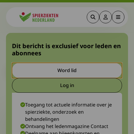
Zoeken
Deze link gaa
Menu
Spierziekten
Daan, een toneelstuk voor
Dit bericht is exclusief voor leden en
abonnees
en door FA
Let op. Dit is een ouder bericht. Het kan zijn dat de inhoud niet
Word lid
meer actueel is.
Log in
Deze link gaat naar een extern
8 februari 2024
Marieke van Driel
Toegang tot actuele informatie over je
spierziekte, onderzoek en
behandelingen
Ontvang het ledenmagazine Contact
Deelname aan bijeenkomsten en