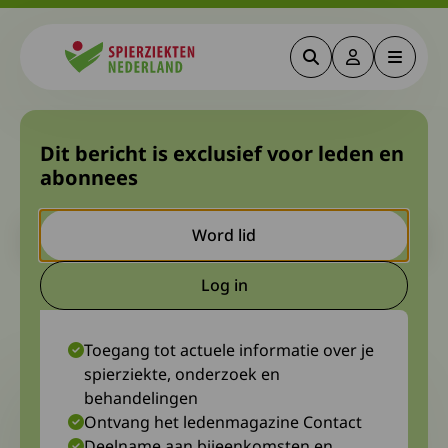
Zoeken
Deze link gaa
Menu
Spierziekten
De lange weg naar een
Dit bericht is exclusief voor leden en
abonnees
nieuw medicijn
Let op. Dit is een ouder bericht. Het kan zijn dat de inhoud niet
Word lid
meer actueel is.
Log in
Deze link gaat naar een extern
11 december 2023
Margot Geerts, verpleegkundig specialist Maastricht UMC+
Toegang tot actuele informatie over je
spierziekte, onderzoek en
behandelingen
Ontvang het ledenmagazine Contact
Deelname aan bijeenkomsten en