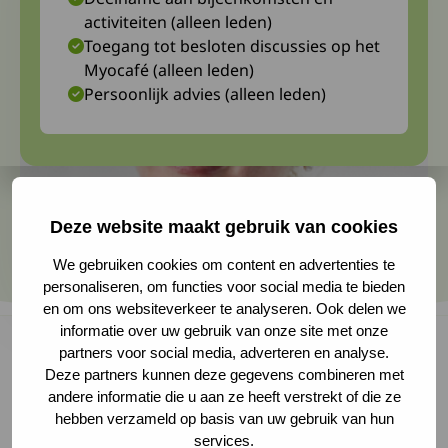
activiteiten (alleen leden)
Toegang tot besloten discussies op het
Myocafé (alleen leden)
Persoonlijk advies (alleen leden)
Deze website maakt gebruik van cookies
We gebruiken cookies om content en advertenties te
personaliseren, om functies voor social media te bieden
en om ons websiteverkeer te analyseren. Ook delen we
informatie over uw gebruik van onze site met onze
partners voor social media, adverteren en analyse.
Deze partners kunnen deze gegevens combineren met
Hoe loopt de weg naar een nieuw medicijn? En
andere informatie die u aan ze heeft verstrekt of die ze
hebben verzameld op basis van uw gebruik van hun
waarom duurt het zo lang? Hierover sprak
services.