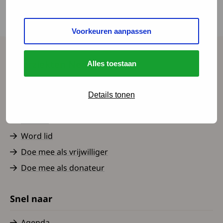
Margot Geerts, verpleegkundig specialist bij
Maastricht UMC+, in het DVN-programma op
Voorkeuren aanpassen
het Spierziektecongres.
Spierziekten Nederland
Alles toestaan
Contact
Details tonen
Over ons
Nieuws
Word lid
Doe mee als vrijwilliger
Doe mee als donateur
Snel naar
Agenda