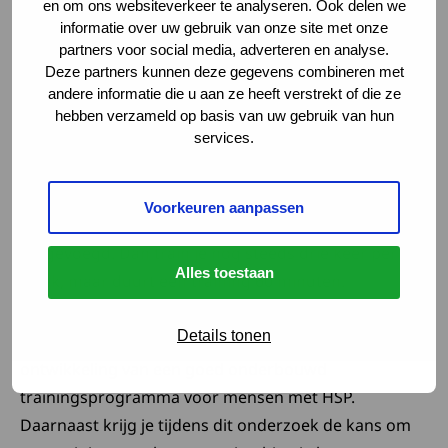
en om ons websiteverkeer te analyseren. Ook delen we
informatie over uw gebruik van onze site met onze
partners voor social media, adverteren en analyse.
Als je in groep 1 zit, verandert er voor jou niks. Je blijft
Deze partners kunnen deze gegevens combineren met
dezelfde training volgen. Als je in groep 2 zit, ga je
andere informatie die u aan ze heeft verstrekt of die ze
beginnen met één deel van de training. Dit is de
hebben verzameld op basis van uw gebruik van hun
services.
kracht, balans-, loop, en mobiliteitstraining. Dit doe je
voor drie maanden. In deze drie maanden train je
drie keer per week. Een training duurt 30 minuten. Na
Voorkeuren aanpassen
drie maanden wordt er conditietraining aan
toegevoegd. Dan train je nog steeds drie keer per
Alles toestaan
week, maar duurt een training 60 minuten.
Details tonen
Je deelname aan dit onderzoek draagt bij de
ontwikkeling van een goed onderbouwd
trainingsprogramma voor mensen met HSP.
Daarnaast krijg je tijdens dit onderzoek de kans om